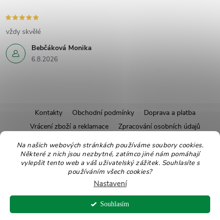
vždy skvělé
Bebčáková Monika
6.8.2026
Z
Kontakty
Obchodní podmínky
Doprava a platba
Vrácení zboží a reklamace
Zpracování osobních údajů
á
Pravidla soutěží
Affiliate program
Recepty
Na našich webových stránkách používáme soubory cookies.
Některé z nich jsou nezbytné, zatímco jiné nám pomáhají
Pro nové dodavatele
Ekologické balení
Moje objednávka
p
vylepšit tento web a váš uživatelský zážitek. Souhlasíte s
používáním všech cookies?
a
Nastavení
Copyright 2026
Zdravoslav
. Všechna práva vyhrazena.
Upravit nastavení
t
Souhlasím
cookies