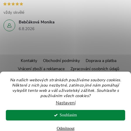
vždy skvělé
Bebčáková Monika
6.8.2026
Z
Kontakty
Obchodní podmínky
Doprava a platba
Vrácení zboží a reklamace
Zpracování osobních údajů
á
Pravidla soutěží
Affiliate program
Recepty
Na našich webových stránkách používáme soubory cookies.
Některé z nich jsou nezbytné, zatímco jiné nám pomáhají
Pro nové dodavatele
Ekologické balení
Moje objednávka
p
vylepšit tento web a váš uživatelský zážitek. Souhlasíte s
používáním všech cookies?
a
Nastavení
Copyright 2026
Zdravoslav
. Všechna práva vyhrazena.
Upravit nastavení
t
Souhlasím
cookies
Vytvořil Shoptet
Odmítnout