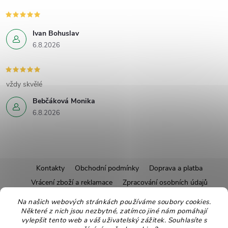
Ivan Bohuslav
6.8.2026
vždy skvělé
Bebčáková Monika
6.8.2026
Z
Kontakty
Obchodní podmínky
Doprava a platba
Vrácení zboží a reklamace
Zpracování osobních údajů
á
Pravidla soutěží
Affiliate program
Recepty
Na našich webových stránkách používáme soubory cookies.
Některé z nich jsou nezbytné, zatímco jiné nám pomáhají
Pro nové dodavatele
Ekologické balení
Moje objednávka
p
vylepšit tento web a váš uživatelský zážitek. Souhlasíte s