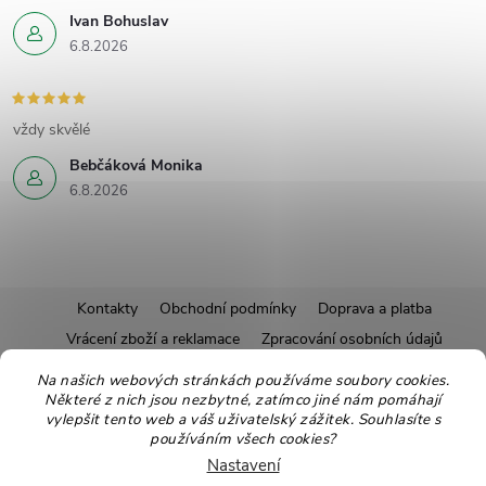
Ivan Bohuslav
6.8.2026
vždy skvělé
Bebčáková Monika
6.8.2026
Z
Kontakty
Obchodní podmínky
Doprava a platba
Vrácení zboží a reklamace
Zpracování osobních údajů
á
Pravidla soutěží
Affiliate program
Recepty
Na našich webových stránkách používáme soubory cookies.
Některé z nich jsou nezbytné, zatímco jiné nám pomáhají
Pro nové dodavatele
Ekologické balení
Moje objednávka
p
vylepšit tento web a váš uživatelský zážitek. Souhlasíte s
používáním všech cookies?
a
Nastavení