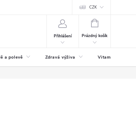
 podmínky a zpracování osobních údajů
Formulář pro odstoupení od sm
CZK
NÁKUPNÍ
KOŠÍK
Prázdný košík
Přihlášení
ě a polevě
Zdravá výživa
Vitamíny a doplň