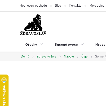
Přejít
Hodnocení obchodu
Blog
Kontakty
Moje objed
na
obsah
Ořechy
Sušené ovoce
Mraze
Domů
Zdravá výživa
Nápoje
Čaje
Sonnent