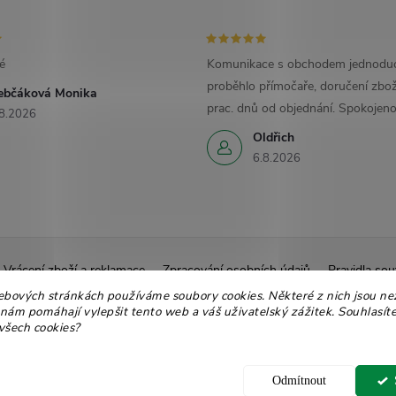
é
Komunikace s obchodem jednoduc
proběhlo přímočaře, doručení zbož
ebčáková Monika
prac. dnů od objednání. Spokojeno
8.2026
Oldřich
6.8.2026
Vrácení zboží a reklamace
Zpracování osobních údajů
Pravidla sou
ebových stránkách používáme soubory cookies. Některé z nich jsou ne
Ekologické balení
Moje objednávka
 nám pomáhají vylepšit tento web a váš uživatelský zážitek. Souhlasíte
všech cookies?
 nastavení cookies
Odmítnout