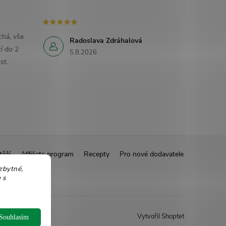
há, vše
Radoslava Zdráhalová
í do 2
5.8.2026
st.
těží
Affiliate program
Recepty
Pro nové dodavatele
zbytné,
 s
Vytvořil Shoptet
Souhlasím