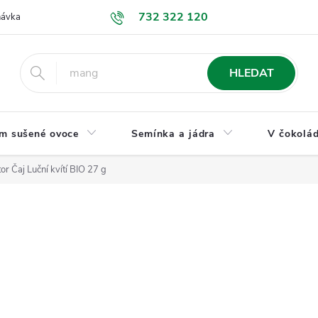
732 322 120
návka
GDPR a ochrana osobních údajů
Jak nakupovat
Obchodní
HLEDAT
m sušené ovoce
Semínka a jádra
V čokolád
or Čaj Luční kvítí BIO 27 g