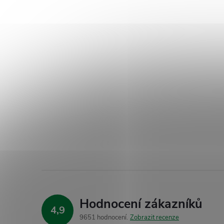
Hodnocení zákazníků
4,9
9651 hodnocení
Zobrazit recenze