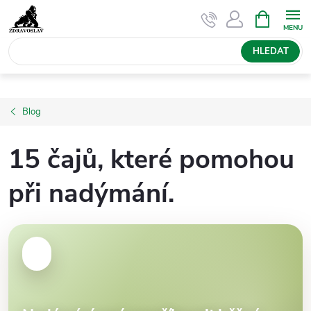
Přejít
NÁKUPNÍ
KOŠÍK
na
obsah
HLEDAT
Blog
15 čajů, které pomohou
při nadýmání.