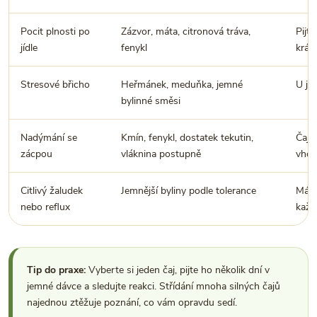
Pocit plnosti po
Zázvor, máta, citronová tráva,
Pijte
jídle
fenykl
krát
Stresové břicho
Heřmánek, meduňka, jemné
U jí
bylinné směsi
Nadýmání se
Kmín, fenykl, dostatek tekutin,
Čaj 
zácpou
vláknina postupně
vhod
Citlivý žaludek
Jemnější byliny podle tolerance
Máta
nebo reflux
každ
Tip do praxe:
Vyberte si jeden čaj, pijte ho několik dní v
jemné dávce a sledujte reakci. Střídání mnoha silných čajů
najednou ztěžuje poznání, co vám opravdu sedí.