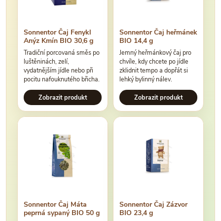
Sonnentor Čaj Fenykl
Sonnentor Čaj heřmánek
Anýz Kmín BIO 30,6 g
BIO 14,4 g
Tradiční porcovaná směs po
Jemný heřmánkový čaj pro
luštěninách, zelí,
chvíle, kdy chcete po jídle
vydatnějším jídle nebo při
zklidnit tempo a dopřát si
pocitu nafouknutého břicha.
lehký bylinný nálev.
Zobrazit produkt
Zobrazit produkt
Sonnentor Čaj Máta
Sonnentor Čaj Zázvor
peprná sypaný BIO 50 g
BIO 23,4 g