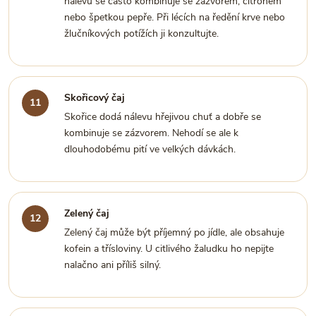
nálevu se často kombinuje se zázvorem, citronem
nebo špetkou pepře. Při lécích na ředění krve nebo
žlučníkových potížích ji konzultujte.
Skořicový čaj
Skořice dodá nálevu hřejivou chuť a dobře se
kombinuje se zázvorem. Nehodí se ale k
dlouhodobému pití ve velkých dávkách.
Zelený čaj
Zelený čaj může být příjemný po jídle, ale obsahuje
kofein a třísloviny. U citlivého žaludku ho nepijte
nalačno ani příliš silný.