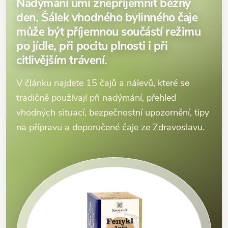
Nadýmání umí znepříjemnit běžný
den. Šálek vhodného bylinného čaje
může být příjemnou součástí režimu
po jídle, při pocitu plnosti i při
citlivějším trávení.
V článku najdete 15 čajů a nálevů, které se
tradičně používají při nadýmání, přehled
vhodných situací, bezpečnostní upozornění, tipy
na přípravu a doporučené čaje ze Zdravoslavu.