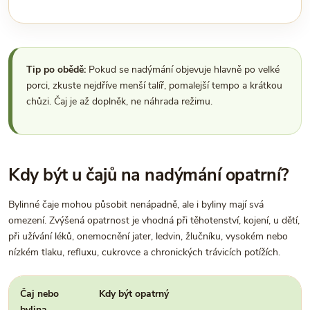
Tip po obědě:
Pokud se nadýmání objevuje hlavně po velké
porci, zkuste nejdříve menší talíř, pomalejší tempo a krátkou
chůzi. Čaj je až doplněk, ne náhrada režimu.
Kdy být u čajů na nadýmání opatrní?
Bylinné čaje mohou působit nenápadně, ale i byliny mají svá
omezení. Zvýšená opatrnost je vhodná při těhotenství, kojení, u dětí,
při užívání léků, onemocnění jater, ledvin, žlučníku, vysokém nebo
nízkém tlaku, refluxu, cukrovce a chronických trávicích potížích.
Čaj nebo
Kdy být opatrný
bylina