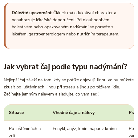
Důležité upozornění:
Článek má edukativní charakter a
nenahrazuje lékařské doporučení. Při dlouhodobém,
bolestivém nebo opakovaném nadýmání se poraďte s
lékařem, gastroenterologem nebo nutričním terapeutem.
Jak vybrat čaj podle typu nadýmání?
Nejlepší čaj záleží na tom, kdy se potíže objevují. Jinou volbu můžete
zkusit po luštěninách, jinou při stresu a jinou po těžkém jídle.
Začínejte jemným nálevem a sledujte, co vám sedí.
Situace
Vhodné čaje a nálevy
Prak
Po luštěninách a
Fenykl, anýz, kmín, napar z kmínu
Pomá
zelí
začí