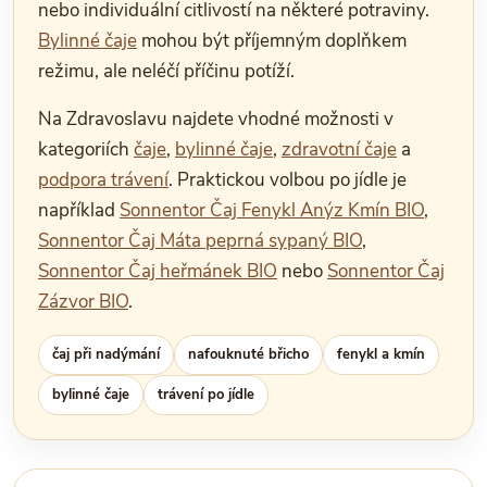
nebo individuální citlivostí na některé potraviny.
Bylinné čaje
mohou být příjemným doplňkem
režimu, ale neléčí příčinu potíží.
Na Zdravoslavu najdete vhodné možnosti v
kategoriích
čaje
,
bylinné čaje
,
zdravotní čaje
a
podpora trávení
. Praktickou volbou po jídle je
například
Sonnentor Čaj Fenykl Anýz Kmín BIO
,
Sonnentor Čaj Máta peprná sypaný BIO
,
Sonnentor Čaj heřmánek BIO
nebo
Sonnentor Čaj
Zázvor BIO
.
čaj při nadýmání
nafouknuté břicho
fenykl a kmín
bylinné čaje
trávení po jídle