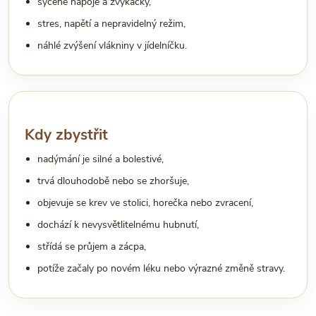
sycené nápoje a žvýkačky,
stres, napětí a nepravidelný režim,
náhlé zvýšení vlákniny v jídelníčku.
Kdy zbystřit
nadýmání je silné a bolestivé,
trvá dlouhodobě nebo se zhoršuje,
objevuje se krev ve stolici, horečka nebo zvracení,
dochází k nevysvětlitelnému hubnutí,
střídá se průjem a zácpa,
potíže začaly po novém léku nebo výrazné změně stravy.