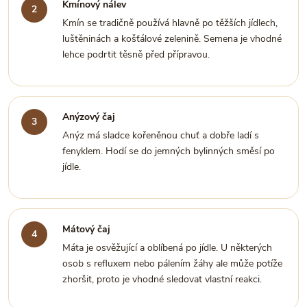
Kmínový nálev
Kmín se tradičně používá hlavně po těžších jídlech,
luštěninách a košťálové zelenině. Semena je vhodné
lehce podrtit těsně před přípravou.
Anýzový čaj
Anýz má sladce kořeněnou chuť a dobře ladí s
fenyklem. Hodí se do jemných bylinných směsí po
jídle.
Mátový čaj
Máta je osvěžující a oblíbená po jídle. U některých
osob s refluxem nebo pálením žáhy ale může potíže
zhoršit, proto je vhodné sledovat vlastní reakci.