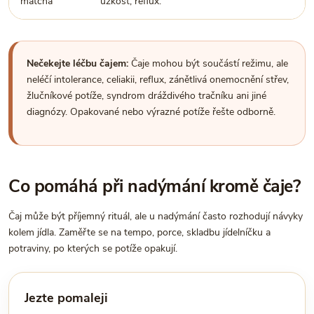
matcha
úzkost, reflux.
Nečekejte léčbu čajem:
Čaje mohou být součástí režimu, ale
neléčí intolerance, celiakii, reflux, zánětlivá onemocnění střev,
žlučníkové potíže, syndrom dráždivého tračníku ani jiné
diagnózy. Opakované nebo výrazné potíže řešte odborně.
Co pomáhá při nadýmání kromě čaje?
Čaj může být příjemný rituál, ale u nadýmání často rozhodují návyky
kolem jídla. Zaměřte se na tempo, porce, skladbu jídelníčku a
potraviny, po kterých se potíže opakují.
Jezte pomaleji