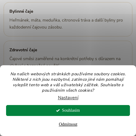
Bylinné čaje
Heřmánek, máta, meduňka, citronová tráva a další byliny pro
každodenní čajovou zásobu.
Zdravotní čaje
Čajové směsi zaměřené na konkrétní potřeby s důrazem na
složení a bezpečné použití.
Na našich webových stránkách používáme soubory cookies.
Některé z nich jsou nezbytné, zatímco jiné nám pomáhají
vylepšit tento web a váš uživatelský zážitek. Souhlasíte s
Podpora trávení
používáním všech cookies?
Produkty tematicky zaměřené na lehčí pocit po jídle a
Nastavení
každodenní trávicí komfort.
Souhlasím
Odmítnout
Koření
Kmín, zázvor, skořice a další koření, které se hodí do kuchyně i