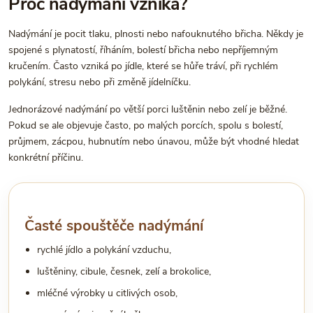
Proč nadýmání vzniká?
Nadýmání je pocit tlaku, plnosti nebo nafouknutého břicha. Někdy je
spojené s plynatostí, říháním, bolestí břicha nebo nepříjemným
kručením. Často vzniká po jídle, které se hůře tráví, při rychlém
polykání, stresu nebo při změně jídelníčku.
Jednorázové nadýmání po větší porci luštěnin nebo zelí je běžné.
Pokud se ale objevuje často, po malých porcích, spolu s bolestí,
průjmem, zácpou, hubnutím nebo únavou, může být vhodné hledat
konkrétní příčinu.
Časté spouštěče nadýmání
rychlé jídlo a polykání vzduchu,
luštěniny, cibule, česnek, zelí a brokolice,
mléčné výrobky u citlivých osob,