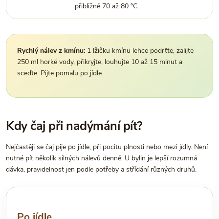
přibližně 70 až 80 °C.
Rychlý nálev z kmínu:
1 lžičku kmínu lehce podrťte, zalijte
250 ml horké vody, přikryjte, louhujte 10 až 15 minut a
sceďte. Pijte pomalu po jídle.
Kdy čaj při nadýmání pít?
Nejčastěji se čaj pije po jídle, při pocitu plnosti nebo mezi jídly. Není
nutné pít několik silných nálevů denně. U bylin je lepší rozumná
dávka, pravidelnost jen podle potřeby a střídání různých druhů.
Po jídle