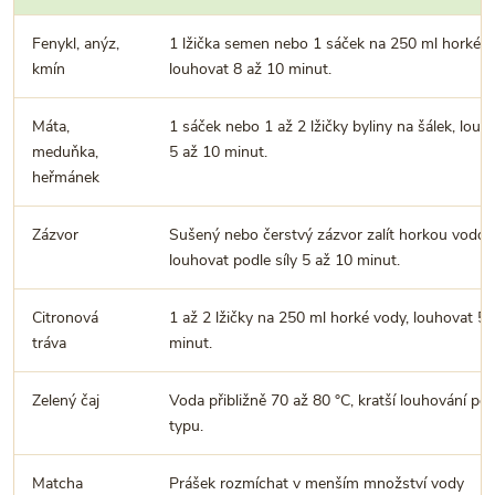
Fenykl, anýz,
1 lžička semen nebo 1 sáček na 250 ml horké v
kmín
louhovat 8 až 10 minut.
Máta,
1 sáček nebo 1 až 2 lžičky byliny na šálek, louh
meduňka,
5 až 10 minut.
heřmánek
Zázvor
Sušený nebo čerstvý zázvor zalít horkou vodou
louhovat podle síly 5 až 10 minut.
Citronová
1 až 2 lžičky na 250 ml horké vody, louhovat 5 
tráva
minut.
Zelený čaj
Voda přibližně 70 až 80 °C, kratší louhování pod
typu.
Matcha
Prášek rozmíchat v menším množství vody