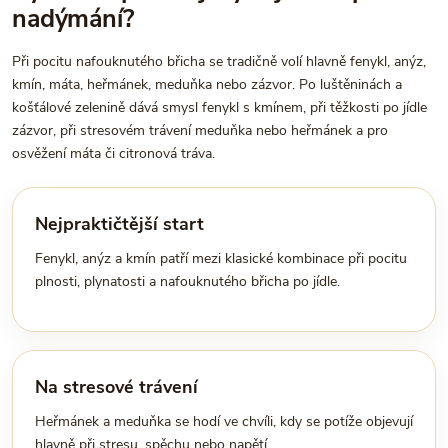
nadýmání?
Při pocitu nafouknutého břicha se tradičně volí hlavně fenykl, anýz,
kmín, máta, heřmánek, meduňka nebo zázvor. Po luštěninách a
košťálové zelenině dává smysl fenykl s kmínem, při těžkosti po jídle
zázvor, při stresovém trávení meduňka nebo heřmánek a pro
osvěžení máta či citronová tráva.
Nejpraktičtější start
Fenykl, anýz a kmín patří mezi klasické kombinace při pocitu
plnosti, plynatosti a nafouknutého břicha po jídle.
Na stresové trávení
Heřmánek a meduňka se hodí ve chvíli, kdy se potíže objevují
hlavně při stresu, spěchu nebo napětí.