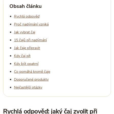
Obsah článku
Rychlá odpověď
Proč nadýmání vzniká
Jak vybrat čaj
15 čajů při nadýmání
Jak čaje připravit
Kdy čaj pít
Kdy být opatrní
Co pomáhá kromě čaje
Doporučené produkty
Nejčastější otázky
Rychlá odpověď: jaký čaj zvolit při