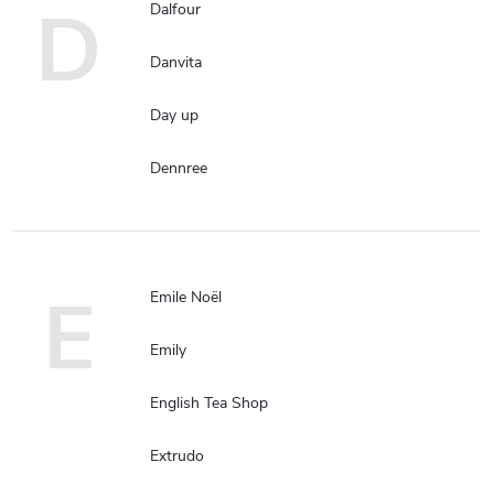
D
Dalfour
Danvita
Day up
Dennree
E
Emile Noël
Emily
English Tea Shop
Extrudo