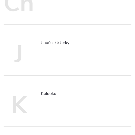
Ch
J
Jihočeské Jerky
K
Koldokol