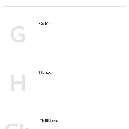
G
Gullón
H
Horizon
ChilliMaga