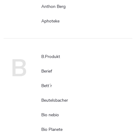
Anthon Berg
Aphoteke
B
B.Produkt
Berief
Bett´r
Beutelsbacher
Bio nebio
Bio Planete