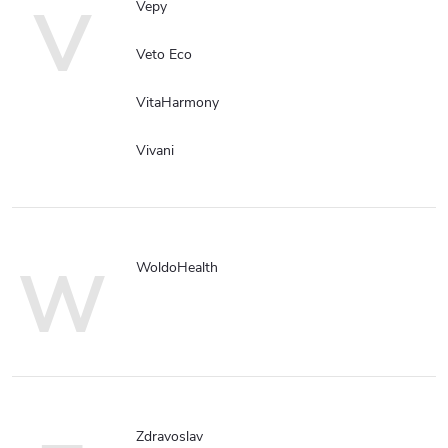
V
Vepy
Veto Eco
VitaHarmony
Vivani
W
WoldoHealth
Zdravoslav