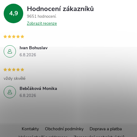
Hodnocení zákazníků
4,9
9651 hodnocení
Zobrazit recenze
Ivan Bohuslav
6.8.2026
vždy skvělé
Bebčáková Monika
6.8.2026
Z
Kontakty
Obchodní podmínky
Doprava a platba