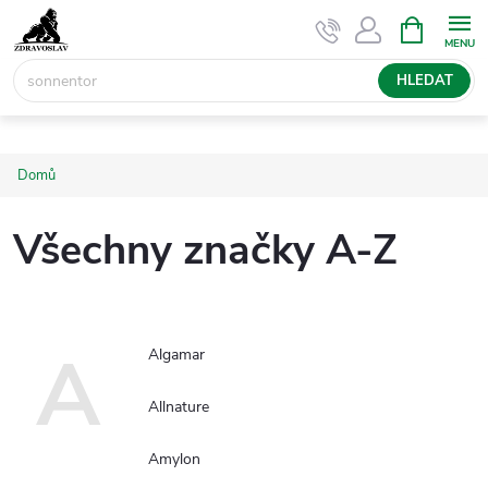
Přejít
NÁKUPNÍ
KOŠÍK
na
obsah
HLEDAT
Domů
Všechny značky A-Z
A
Algamar
Allnature
Amylon