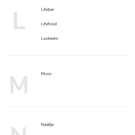
L
Lifebar
Lifefood
Luskeeto
M
Muso
Naděje