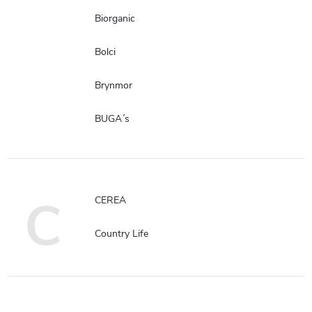
Biorganic
Bolci
Brynmor
BUGA´s
C
CEREA
Country Life