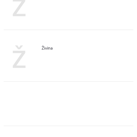
Z
Ž
Živina