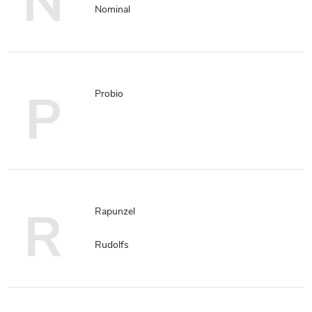
N
Nominal
P
Probio
R
Rapunzel
Rudolfs