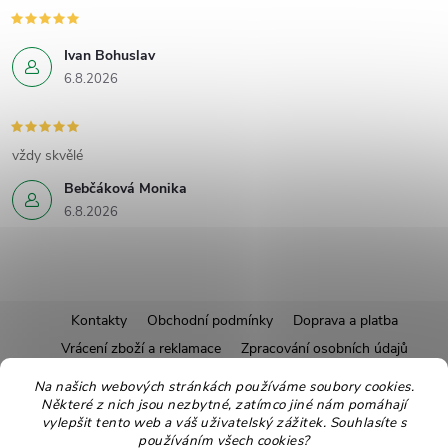
Ivan Bohuslav
6.8.2026
vždy skvělé
Bebčáková Monika
6.8.2026
Z
Kontakty
Obchodní podmínky
Doprava a platba
Vrácení zboží a reklamace
Zpracování osobních údajů
á
Pravidla soutěží
Affiliate program
Recepty
Na našich webových stránkách používáme soubory cookies.
Některé z nich jsou nezbytné, zatímco jiné nám pomáhají
Pro nové dodavatele
Ekologické balení
Moje objednávka
p
vylepšit tento web a váš uživatelský zážitek. Souhlasíte s
používáním všech cookies?