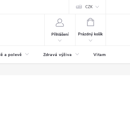
 podmínky a zpracování osobních údajů
Formulář pro odstoupení od sm
CZK
NÁKUPNÍ
KOŠÍK
Prázdný košík
Přihlášení
ě a polevě
Zdravá výživa
Vitamíny a doplň