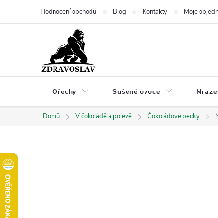
Přejít
Hodnocení obchodu
Blog
Kontakty
Moje objed
na
obsah
Ořechy
Sušené ovoce
Mraze
Domů
V čokoládě a polevě
Čokoládové pecky
N