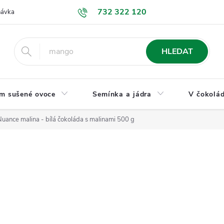
732 322 120
návka
GDPR a ochrana osobních údajů
Jak nakupovat
Obchodní
HLEDAT
m sušené ovoce
Semínka a jádra
V čokolád
uance malina - bílá čokoláda s malinami 500 g