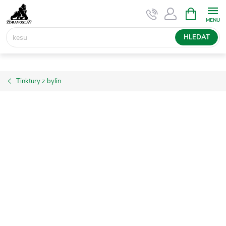
Přejít
NÁKUPNÍ
KOŠÍK
na
obsah
HLEDAT
Tinktury z bylin