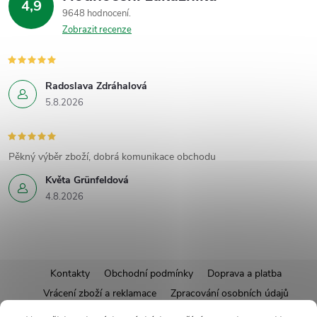
4,9
9648 hodnocení
Zobrazit recenze
Radoslava Zdráhalová
5.8.2026
Pěkný výběr zboží, dobrá komunikace obchodu
Květa Grünfeldová
4.8.2026
Z
Kontakty
Obchodní podmínky
Doprava a platba
Vrácení zboží a reklamace
Zpracování osobních údajů
á
Pravidla soutěží
Affiliate program
Recepty