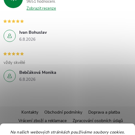
9651 hodnocení
Zobrazit recenze
Ivan Bohuslav
6.8.2026
vždy skvělé
Bebčáková Monika
6.8.2026
Z
Kontakty
Obchodní podmínky
Doprava a platba
Vrácení zboží a reklamace
Zpracování osobních údajů
á
Pravidla soutěží
Affiliate program
Recepty
Na našich webových stránkách používáme soubory cookies.