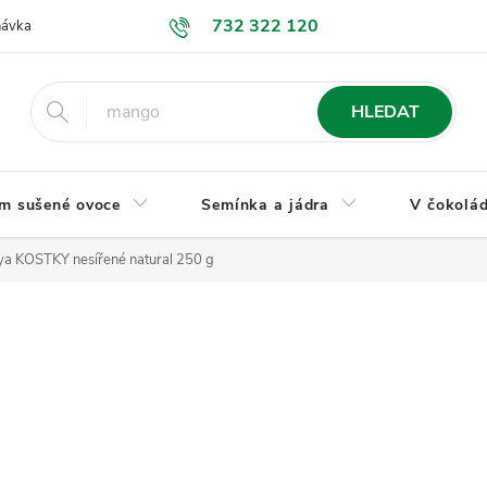
732 322 120
návka
GDPR a ochrana osobních údajů
Jak nakupovat
Obchodní
HLEDAT
m sušené ovoce
Semínka a jádra
V čokolád
ya KOSTKY nesířené natural 250 g