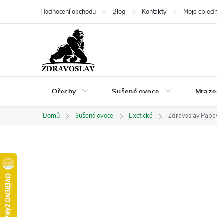
Přejít
Hodnocení obchodu
Blog
Kontakty
Moje objed
na
obsah
Ořechy
Sušené ovoce
Mraze
Domů
Sušené ovoce
Exotické
Zdravoslav Papa