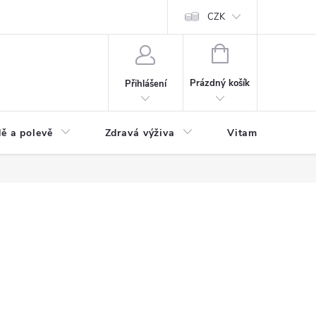
 podmínky a zpracování osobních údajů
Formulář pro odstoupení od sm
CZK
NÁKUPNÍ
KOŠÍK
Prázdný košík
Přihlášení
ě a polevě
Zdravá výživa
Vitamíny a doplň