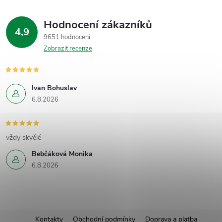
Hodnocení zákazníků
4,9
9651 hodnocení
Zobrazit recenze
Ivan Bohuslav
6.8.2026
vždy skvělé
Bebčáková Monika
6.8.2026
Z
Kontakty
Obchodní podmínky
Doprava a platba