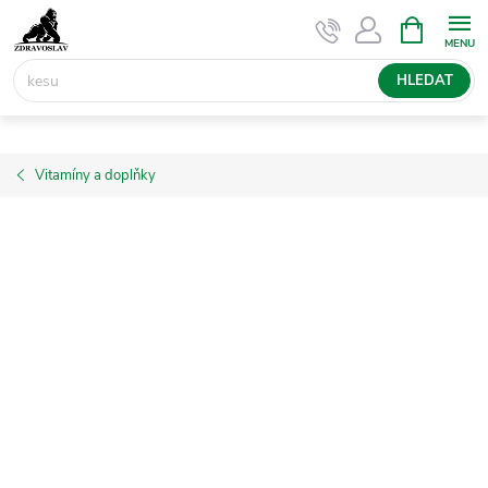
Přejít
NÁKUPNÍ
KOŠÍK
na
obsah
HLEDAT
Vitamíny a doplňky