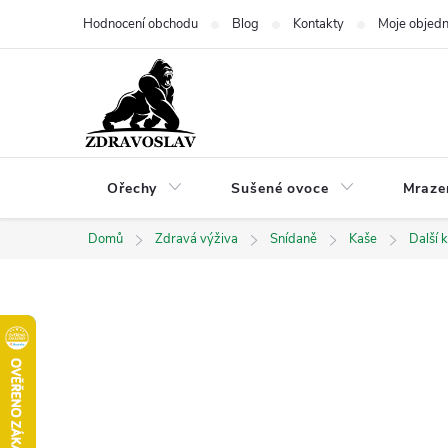
Přejít
Hodnocení obchodu
Blog
Kontakty
Moje objed
na
obsah
Ořechy
Sušené ovoce
Mraze
Domů
Zdravá výživa
Snídaně
Kaše
Další 