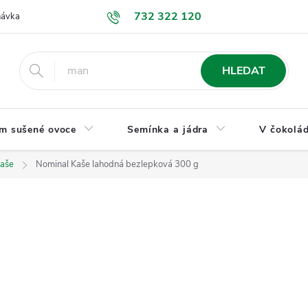
732 322 120
návka
GDPR a ochrana osobních údajů
Jak nakupovat
Obchodní
HLEDAT
m sušené ovoce
Semínka a jádra
V čokolád
kaše
Nominal Kaše lahodná bezlepková 300 g