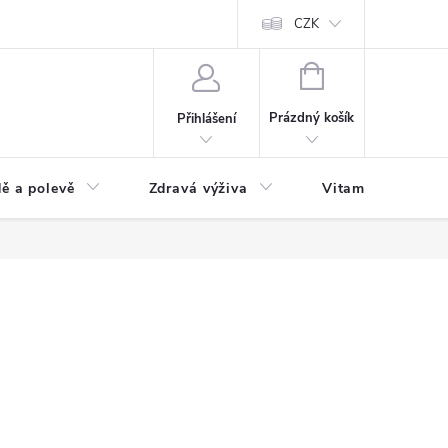
 podmínky a zpracování osobních údajů
Formulář pro odstoupení od sm
CZK
NÁKUPNÍ
KOŠÍK
Prázdný košík
Přihlášení
ě a polevě
Zdravá výživa
Vitamíny a doplň