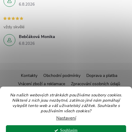
6.8.2026
vždy skvělé
Bebčáková Monika
6.8.2026
Z
Kontakty
Obchodní podmínky
Doprava a platba
Vrácení zboží a reklamace
Zpracování osobních údajů
á
Pravidla soutěží
Affiliate program
Recepty
Na našich webových stránkách používáme soubory cookies.
Některé z nich jsou nezbytné, zatímco jiné nám pomáhají
Pro nové dodavatele
Ekologické balení
Moje objednávka
p
vylepšit tento web a váš uživatelský zážitek. Souhlasíte s
používáním všech cookies?
a
Nastavení
Copyright 2026
Zdravoslav
. Všechna práva vyhrazena.
Upravit nastavení
Souhlasím
cookies