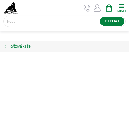
Přejít
NÁKUPNÍ
KOŠÍK
na
obsah
HLEDAT
Rýžová kaše