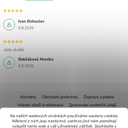
Ivan Bohuslav
6.8.2026
vždy skvělé
Bebčáková Monika
6.8.2026
Z
Kontakty
Obchodní podmínky
Doprava a platba
Vrácení zboží a reklamace
Zpracování osobních údajů
á
Pravidla soutěží
Affiliate program
Recepty
Na našich webových stránkách používáme soubory cookies.
Některé z nich jsou nezbytné, zatímco jiné nám pomáhají
Pro nové dodavatele
Ekologické balení
Moje objednávka
p
vylepšit tento web a váš uživatelský zážitek. Souhlasíte s