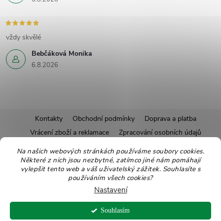
vždy skvělé
Bebčáková Monika
6.8.2026
Z
Kontakty
Obchodní podmínky
Doprava a platba
Vrácení zboží a reklamace
Zpracování osobních údajů
á
Pravidla soutěží
Affiliate program
Recepty
Na našich webových stránkách používáme soubory cookies.
Některé z nich jsou nezbytné, zatímco jiné nám pomáhají
Pro nové dodavatele
Ekologické balení
Moje objednávka
p
vylepšit tento web a váš uživatelský zážitek. Souhlasíte s
používáním všech cookies?
a
Nastavení
Copyright 2026
Zdravoslav
. Všechna práva vyhrazena.
Upravit nastavení
t
Souhlasím
cookies