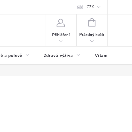
 podmínky a zpracování osobních údajů
Formulář pro odstoupení od sm
CZK
NÁKUPNÍ
KOŠÍK
Prázdný košík
Přihlášení
ě a polevě
Zdravá výživa
Vitamíny a doplň