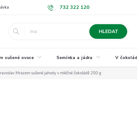
732 322 120
návka
GDPR a ochrana osobních údajů
Jak nakupovat
Obchodní
HLEDAT
m sušené ovoce
Semínka a jádra
V čokolád
ravoslav Mrazem sušené jahody v mléčné čokoládě 250 g