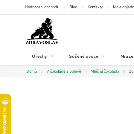
Přejít
Hodnocení obchodu
Blog
Kontakty
Moje objed
na
obsah
Ořechy
Sušené ovoce
Mraze
Domů
V čokoládě a polevě
Mléčná čokoláda
Zd