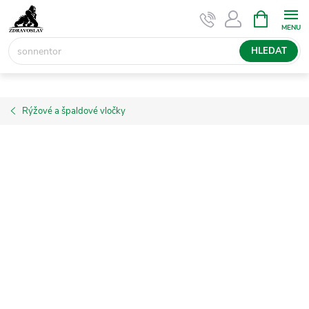
Přejít
NÁKUPNÍ
KOŠÍK
na
obsah
HLEDAT
Rýžové a špaldové vločky