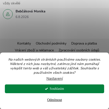
vždy skvělé
Bebčáková Monika
6.8.2026
Z
Kontakty
Obchodní podmínky
Doprava a platba
Vrácení zboží a reklamace
Zpracování osobních údajů
á
Pravidla soutěží
Affiliate program
Recepty
Na našich webových stránkách používáme soubory cookies.
Některé z nich jsou nezbytné, zatímco jiné nám pomáhají
Pro nové dodavatele
Ekologické balení
Moje objednávka
p
vylepšit tento web a váš uživatelský zážitek. Souhlasíte s
používáním všech cookies?
a
Nastavení
Copyright 2026
Zdravoslav
. Všechna práva vyhrazena.
Upravit nastavení
t
Souhlasím
cookies
Vytvořil Shoptet
Odmítnout
í