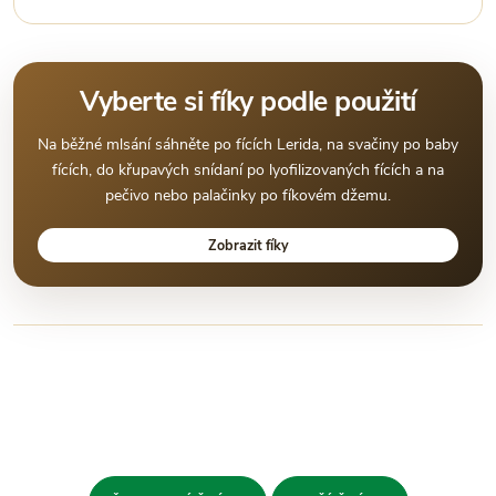
Vyberte si fíky podle použití
Na běžné mlsání sáhněte po fících Lerida, na svačiny po baby
fících, do křupavých snídaní po lyofilizovaných fících a na
pečivo nebo palačinky po fíkovém džemu.
Zobrazit fíky