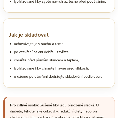
lyofilizované fíky sypte navrch až těsně před podáváním.
Jak je skladovat
uchovávejte je v suchu a temnu,
po otevření balení dobře uzavřete,
chraňte před přímým sluncem a teplem,
lyofilizované fíky chraňte hlavně před vlhkostí,
u džemu po otevření dodržujte skladování podle obalu.
Pro citlivé osoby:
Sušené fíky jsou přirozeně sladké. U
diabetu, těhotenské cukrovky, redukční diety nebo při
sledování příjmu sacharidů je vhodné poradit se s lékařem,