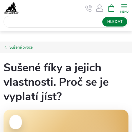
Přejít
NÁKUPNÍ
KOŠÍK
na
obsah
HLEDAT
Sušené ovoce
Sušené fíky a jejich
vlastnosti. Proč se je
vyplatí jíst?