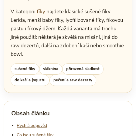
V kategorii
fíky
najdete klasické sušené fíky
Lerida, menší baby fíky, lyofilizované fíky, fíkovou
pastu i fíkový džem. Každá varianta má trochu
jiné použití: některá je skvělá na mlsání, jiná do
raw dezertů, další na zdobení kaší nebo smoothie
bowl.
sušené fíky
vláknina
přirozená sladkost
do kaší a jogurtu
pečení a raw dezerty
Obsah článku
Rychlá odpověď
Co jsou sušené fíky