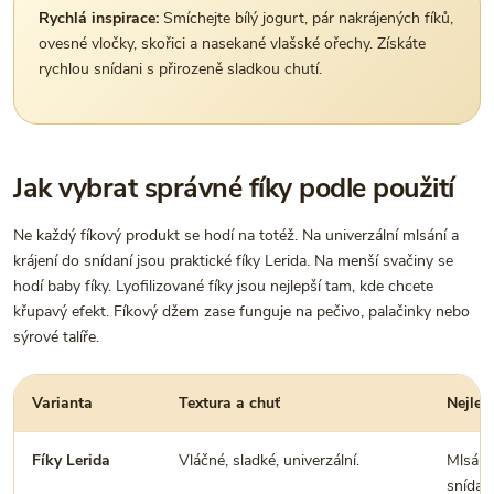
Rychlá inspirace:
Smíchejte bílý jogurt, pár nakrájených fíků,
ovesné vločky, skořici a nasekané vlašské ořechy. Získáte
rychlou snídani s přirozeně sladkou chutí.
Jak vybrat správné fíky podle použití
Ne každý fíkový produkt se hodí na totéž. Na univerzální mlsání a
krájení do snídaní jsou praktické fíky Lerida. Na menší svačiny se
hodí baby fíky. Lyofilizované fíky jsou nejlepší tam, kde chcete
křupavý efekt. Fíkový džem zase funguje na pečivo, palačinky nebo
sýrové talíře.
Varianta
Textura a chuť
Nejlep
Fíky Lerida
Vláčné, sladké, univerzální.
Mlsání,
snídaní