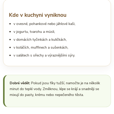
Kde v kuchyni vyniknou
v ovesné, pohankové nebo jáhlové kaši,
v jogurtu, tvarohu a müsli,
v domácích tyčinkách a kuličkách,
v koláčích, muffinech a sušenkách,
v salátech s ořechy a výraznějšími sýry.
Dobré vědět:
Pokud jsou fíky tužší, namočte je na několik
minut do teplé vody. Změknou, lépe se krájí a snadněji se
mixují do pasty, krému nebo nepečeného těsta.