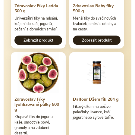
Zdravoslav Fíky Lerida
Zdravoslav Baby fíky
500 g
500 g
Univerzální fíky na mlsání,
Menší fíky do svačinových
krájení do kaší, jogurtů,
krabiček, směsí s ořechy a
pečení a domácích směsí.
na cesty.
Zobrazit produkt
Zobrazit produkt
Zdravoslav Fíky
Dalfour Džem fík 284 g
lyofilizované půlky 500
Fíkový džem na pečivo,
g
palačinky, lívance, kaši,
Křupavé fíky do jogurtu,
jogurt nebo sýrové talíře.
kaše, smoothie bowl,
granoly a na zdobení
dezertů.