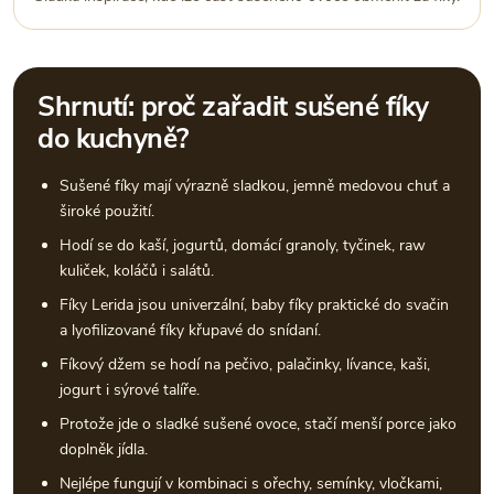
Shrnutí: proč zařadit sušené fíky
do kuchyně?
Sušené fíky mají výrazně sladkou, jemně medovou chuť a
široké použití.
Hodí se do kaší, jogurtů, domácí granoly, tyčinek, raw
kuliček, koláčů i salátů.
Fíky Lerida jsou univerzální, baby fíky praktické do svačin
a lyofilizované fíky křupavé do snídaní.
Fíkový džem se hodí na pečivo, palačinky, lívance, kaši,
jogurt i sýrové talíře.
Protože jde o sladké sušené ovoce, stačí menší porce jako
doplněk jídla.
Nejlépe fungují v kombinaci s ořechy, semínky, vločkami,