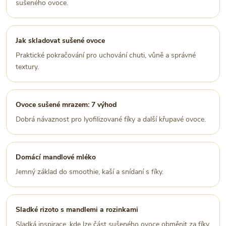
sušeného ovoce.
Jak skladovat sušené ovoce
Praktické pokračování pro uchování chuti, vůně a správné
textury.
Ovoce sušené mrazem: 7 výhod
Dobrá návaznost pro lyofilizované fíky a další křupavé ovoce.
Domácí mandlové mléko
Jemný základ do smoothie, kaší a snídaní s fíky.
Sladké rizoto s mandlemi a rozinkami
Sladká inspirace, kde lze část sušeného ovoce obměnit za fíky.