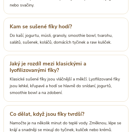
nebo svačiny.
Kam se sušené fíky hodí?
Do kaší, jogurtu, müsli, granoly, smoothie bowl, tvarohu,
salátů, sušenek, koláčů, domácích tyčinek a raw kuliček.
Jaký je rozdíl mezi klasickými a
lyofilizovanými fíky?
Klasické sušené fíky jsou vláčnější a měkčí. Lyofilizované fíky
jsou lehké, křupavé a hodí se hlavně do snídaní, jogurtů,
smoothie bowl a na zdobení.
Co dělat, když jsou fíky tvrdší?
Namočte je na několik minut do teplé vody. Změknou, lépe se
krájí a snadněji se mixují do tyčinek, kuliček nebo krémů.