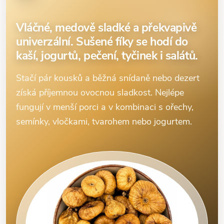
Vláčné, medově sladké a překvapivě
univerzální. Sušené fíky se hodí do
kaší, jogurtů, pečení, tyčinek i salátů.
Stačí pár kousků a běžná snídaně nebo dezert
získá příjemnou ovocnou sladkost. Nejlépe
fungují v menší porci a v kombinaci s ořechy,
semínky, vločkami, tvarohem nebo jogurtem.