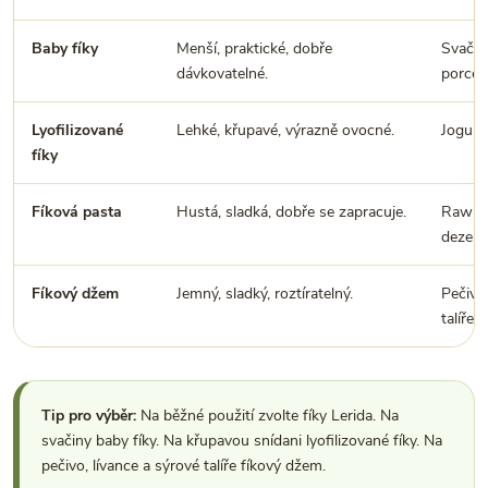
Baby fíky
Menší, praktické, dobře
Svačin
dávkovatelné.
porce.
Lyofilizované
Lehké, křupavé, výrazně ovocné.
Jogurt
fíky
Fíková pasta
Hustá, sladká, dobře se zapracuje.
Raw ku
dezerty
Fíkový džem
Jemný, sladký, roztíratelný.
Pečivo,
talíře.
Tip pro výběr:
Na běžné použití zvolte fíky Lerida. Na
svačiny baby fíky. Na křupavou snídani lyofilizované fíky. Na
pečivo, lívance a sýrové talíře fíkový džem.