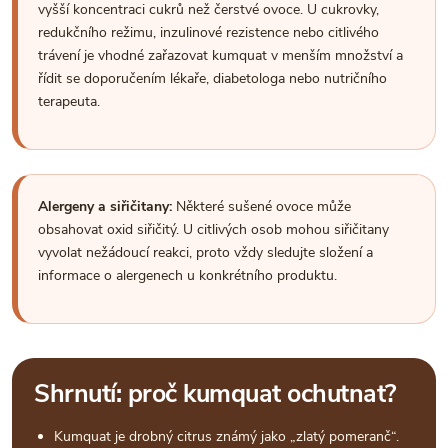
vyšší koncentraci cukrů než čerstvé ovoce. U cukrovky,
redukčního režimu, inzulinové rezistence nebo citlivého
trávení je vhodné zařazovat kumquat v menším množství a
řídit se doporučením lékaře, diabetologa nebo nutričního
terapeuta.
Alergeny a siřičitany:
Některé sušené ovoce může
obsahovat oxid siřičitý. U citlivých osob mohou siřičitany
vyvolat nežádoucí reakci, proto vždy sledujte složení a
informace o alergenech u konkrétního produktu.
Shrnutí: proč kumquat ochutnat?
Kumquat je drobný citrus známý jako „zlatý pomeranč“.