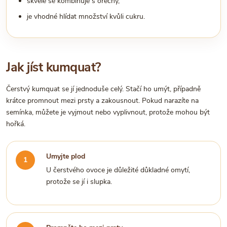
skvěle se kombinuje s ořechy,
je vhodné hlídat množství kvůli cukru.
Jak jíst kumquat?
Čerstvý kumquat se jí jednoduše celý. Stačí ho umýt, případně
krátce promnout mezi prsty a zakousnout. Pokud narazíte na
semínka, můžete je vyjmout nebo vyplivnout, protože mohou být
hořká.
Umyjte plod
U čerstvého ovoce je důležité důkladné omytí,
protože se jí i slupka.