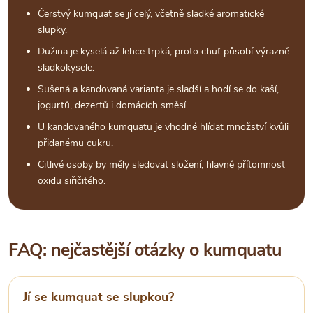
Čerstvý kumquat se jí celý, včetně sladké aromatické
slupky.
Dužina je kyselá až lehce trpká, proto chuť působí výrazně
sladkokysele.
Sušená a kandovaná varianta je sladší a hodí se do kaší,
jogurtů, dezertů i domácích směsí.
U kandovaného kumquatu je vhodné hlídat množství kvůli
přidanému cukru.
Citlivé osoby by měly sledovat složení, hlavně přítomnost
oxidu siřičitého.
FAQ: nejčastější otázky o kumquatu
Jí se kumquat se slupkou?