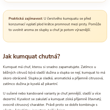
Praktická zajímavost:
U čerstvého kumquatu se před
konzumací vyplatí plod krátce promnout mezi prsty. Pomůže
to uvolnit aroma ze slupky a chuť je potom výraznější.
Jak kumquat chutná?
Kumquat má chuť, kterou si snadno zapamatujete. Zatímco u
běžných citrusů bývá sladší dužina a slupka se nejí, kumquat to má
skoro obráceně. Slupka je sladká, aromatická a příjemně citrusová,
zatímco dužina je kyselá až pikantní.
U sušené nebo kandované varianty je chuť jemnější, sladší a více
dezertní. Kyselost se zakulatí a kumquat získá příjemně šťavnatý,
ovocně citrusový charakter. Právě proto se dobře kombinuje s