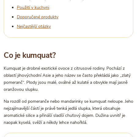
Použití v kuchyni
Doporučené produkty
Nejčastější otázky
Co je kumquat?
Kumquat je drobné exotické ovoce z citrusové rodiny. Pochází z
oblastí jihovýchodní Asie a jeho název se často překládá jako „zlatý
pomeranč“. Plody jsou malé, oválné až kulaté a obvykle mají jasně
oranžovou slupku.
Na rozdíl od pomeranče nebo mandarinky se kumquat neloupe. Jeho
nejzajímavější částí je právě tenká jedlá slupka, která obsahuje
aromatické silice a přináší sladší chuťový dojem. Dužina uvnitř je
naopak kyselá, svěží a někdy lehce nahořklá.