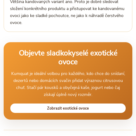
Většina kandovaných variant ano. Proto je dobré sledovat
složení konkrétního produktu a přistupovat ke kandovanému
ovoci jako ke sladké pochoutce, ne jako k náhradě čerstvého
ovoce.
Objevte sladkokyselé exotické
ovoce
Kumquat je ideální volbou pro každého, kdo chce do snídaní,
dezertů nebo domácích svačin přidat výraznou citrusovou
chuť. Stačí pár kousků a obyčejná kaše, jogurt nebo čaj
získají úplně nový rozměr.
Zobrazit exotické ovoce