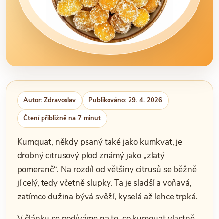
Autor: Zdravoslav
Publikováno: 29. 4. 2026
Čtení přibližně na 7 minut
Kumquat, někdy psaný také jako kumkvat, je
drobný citrusový plod známý jako „zlatý
pomeranč“. Na rozdíl od většiny citrusů se běžně
jí celý, tedy včetně slupky. Ta je sladší a voňavá,
zatímco dužina bývá svěží, kyselá až lehce trpká.
V článku se podíváme na to, co kumquat vlastně