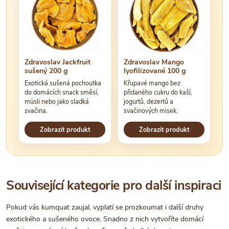
Zdravoslav Jackfruit
Zdravoslav Mango
sušený 200 g
lyofilizované 100 g
Exotická sušená pochoutka
Křupavé mango bez
do domácích snack směsí,
přidaného cukru do kaší,
müsli nebo jako sladká
jogurtů, dezertů a
svačina.
svačinových misek.
Zobrazit produkt
Zobrazit produkt
Související kategorie pro další inspiraci
Pokud vás kumquat zaujal, vyplatí se prozkoumat i další druhy
exotického a sušeného ovoce. Snadno z nich vytvoříte domácí