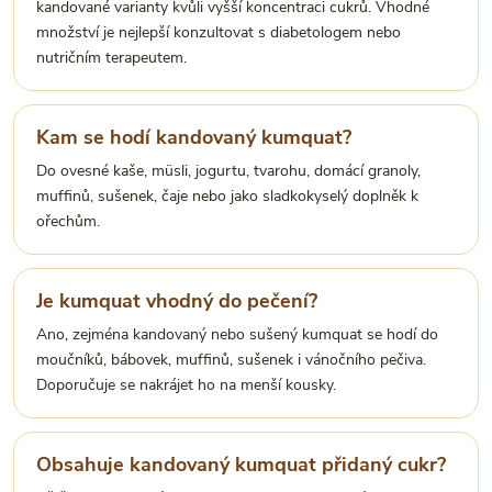
kandované varianty kvůli vyšší koncentraci cukrů. Vhodné
množství je nejlepší konzultovat s diabetologem nebo
nutričním terapeutem.
Kam se hodí kandovaný kumquat?
Do ovesné kaše, müsli, jogurtu, tvarohu, domácí granoly,
muffinů, sušenek, čaje nebo jako sladkokyselý doplněk k
ořechům.
Je kumquat vhodný do pečení?
Ano, zejména kandovaný nebo sušený kumquat se hodí do
moučníků, bábovek, muffinů, sušenek i vánočního pečiva.
Doporučuje se nakrájet ho na menší kousky.
Obsahuje kandovaný kumquat přidaný cukr?