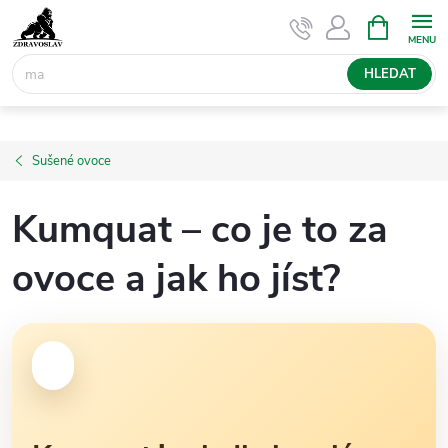
Přejít
NÁKUPNÍ
KOŠÍK
na
obsah
HLEDAT
Sušené ovoce
Kumquat – co je to za
ovoce a jak ho jíst?