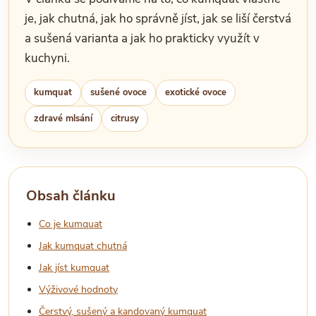
je, jak chutná, jak ho správně jíst, jak se liší čerstvá
a sušená varianta a jak ho prakticky využít v
kuchyni.
kumquat
sušené ovoce
exotické ovoce
zdravé mlsání
citrusy
Obsah článku
Co je kumquat
Jak kumquat chutná
Jak jíst kumquat
Výživové hodnoty
Čerstvý, sušený a kandovaný kumquat