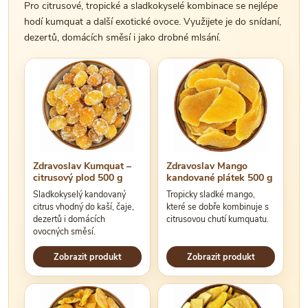
Pro citrusové, tropické a sladkokyselé kombinace se nejlépe
hodí kumquat a další exotické ovoce. Využijete je do snídaní,
dezertů, domácích směsí i jako drobné mlsání.
Zdravoslav Kumquat –
Zdravoslav Mango
citrusový plod 500 g
kandované plátek 500 g
Sladkokyselý kandovaný
Tropicky sladké mango,
citrus vhodný do kaší, čaje,
které se dobře kombinuje s
dezertů i domácích
citrusovou chutí kumquatu.
ovocných směsí.
Zobrazit produkt
Zobrazit produkt