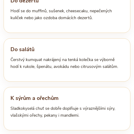
Do dezertů
Hodí se do muffinů, sušenek, cheesecaku, nepečených
kuliček nebo jako ozdoba domácích dezertů.
Do salátů
Čerstvý kumquat nakrájený na tenká kolečka se výborně
hodí k rukole, špenátu, avokádu nebo citrusovým salátům.
K sýrům a ořechům
Sladkokyselá chuť se dobře doplňuje s výraznějšími sýry,
vlašskými ořechy, pekany i mandlemi.