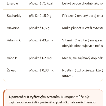
Energie
přibližně 71 kcal
Lehké ovoce vhodné jako svěž
Sacharidy
přibližně 15,9 g
Přirozený ovocný zdroj energie
Vláknina
přibližně 6,5 g
Může přispět k větší sytosti a
Vitamín C
přibližně 43,9 mg
Vitamín C je citlivý na zpraco
obvykle obsahuje více než su
Vápník
přibližně 62 mg
Menší, ale zajímavý doplněk v
Železo
přibližně 0,86 mg
Rostlinný zdroj železa, který
stravou.
Upozornění k výživovým tvrzením:
Kumquat může být
zajímavou součástí vyváženého jídelníčku, ale neléčí nemoci