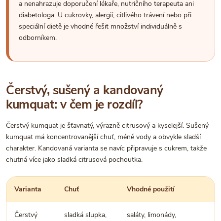
a nenahrazuje doporučení lékaře, nutričního terapeuta ani
diabetologa. U cukrovky, alergií, citlivého trávení nebo při
speciální dietě je vhodné řešit množství individuálně s
odborníkem.
Čerstvý, sušený a kandovaný
kumquat: v čem je rozdíl?
Čerstvý kumquat je šťavnatý, výrazně citrusový a kyselejší. Sušený
kumquat má koncentrovanější chuť, méně vody a obvykle sladší
charakter. Kandovaná varianta se navíc připravuje s cukrem, takže
chutná více jako sladká citrusová pochoutka.
Varianta
Chuť
Vhodné použití
Čerstvý
sladká slupka,
saláty, limonády,