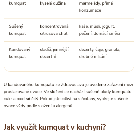
kumquat
kyselá dužina
marmelády, přímá
konzumace
Sušený
koncentrovaná
kaše, müsli, jogurt,
kumquat
citrusová chuť
pečení, domácí směsi
Kandovaný
sladší, jemnější,
dezerty, čaje, granola,
kumquat
dezertní
drobné mlsání
U kandovaného kumquatu ze Zdravoslavu je uvedeno zařazení mezi
proslazované ovoce. Ve složení se nachází sušené plody kumquatu,
cukr a oxid siřičitý. Pokud jste citliví na siřičitany, vybírejte sušené
ovoce vždy podle složení a alergenů.
Jak využít kumquat v kuchyni?