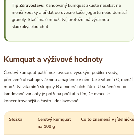
Tip Zdravoslavu:
Kandovaný kumquat zkuste nasekat na
menší kousky a přidat do ovesné kaše, jogurtu nebo domácí
granoly. Stačí malé množství, protože má výraznou
sladkokyselou chuť.
Kumquat a výživové hodnoty
Čerstvý kumquat patří mezi ovoce s vysokým podílem vody,
přirozeně obsahuje vlákninu a najdeme v něm také vitamín C, menší
množství vitamínů skupiny B a minerálních látek. U sušené nebo
kandované varianty je potřeba počítat s tím, že ovoce je
koncentrovanější a často i doslazované.
Složka
Čerstvý kumquat
Co to znamená v jídelníčku
na 100 g