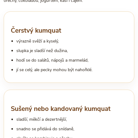
ořechy, čokoládou, jogurtem, kaší i čajem.
Čerstvý kumquat
výrazně svěží a kyselý,
slupka je sladší než dužina,
hodí se do salátů, nápojů a marmelád,
jí se celý, ale pecky mohou být nahořklé.
Sušený nebo kandovaný kumquat
sladší, měkčí a dezertnější,
snadno se přidává do snídaně,