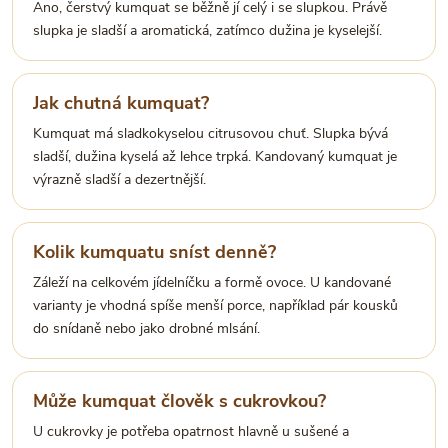
Ano, čerstvý kumquat se běžně jí celý i se slupkou. Právě
slupka je sladší a aromatická, zatímco dužina je kyselejší.
Jak chutná kumquat?
Kumquat má sladkokyselou citrusovou chuť. Slupka bývá
sladší, dužina kyselá až lehce trpká. Kandovaný kumquat je
výrazně sladší a dezertnější.
Kolik kumquatu sníst denně?
Záleží na celkovém jídelníčku a formě ovoce. U kandované
varianty je vhodná spíše menší porce, například pár kousků
do snídaně nebo jako drobné mlsání.
Může kumquat člověk s cukrovkou?
U cukrovky je potřeba opatrnost hlavně u sušené a