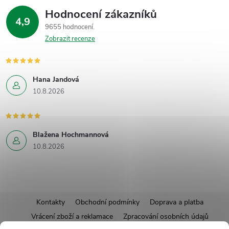
Hodnocení zákazníků
4,9
9655 hodnocení
Zobrazit recenze
Hana Jandová
10.8.2026
Blažena Hochmannová
10.8.2026
Z
Kontakty
Obchodní podmínky
Doprava a platba
Vrácení zboží a reklamace
Zpracování osobních údajů