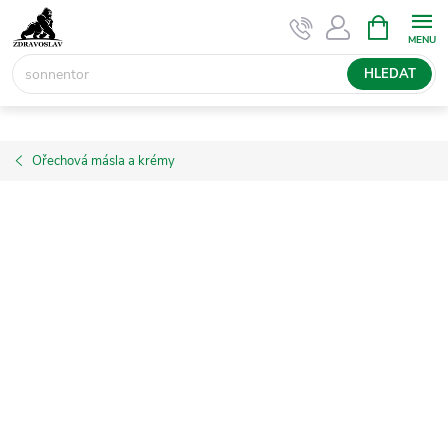
Přejít
NÁKUPNÍ
KOŠÍK
na
obsah
HLEDAT
Ořechová másla a krémy