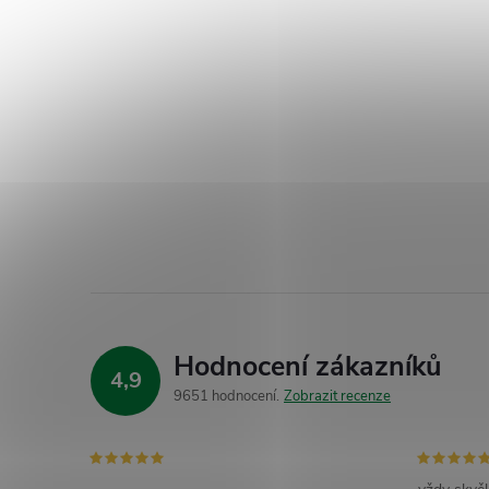
Hodnocení zákazníků
4,9
9651 hodnocení
Zobrazit recenze