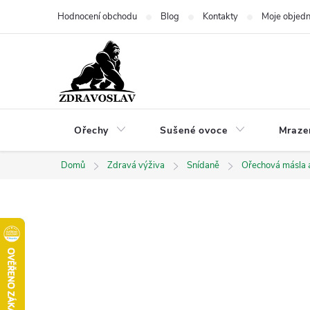
Přejít
Hodnocení obchodu
Blog
Kontakty
Moje objed
na
obsah
Ořechy
Sušené ovoce
Mraze
Domů
Zdravá výživa
Snídaně
Ořechová másla 