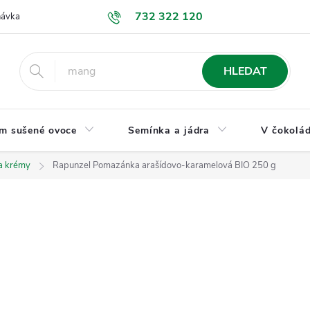
732 322 120
návka
GDPR a ochrana osobních údajů
Jak nakupovat
Obchodní
HLEDAT
m sušené ovoce
Semínka a jádra
V čokolád
a krémy
Rapunzel Pomazánka arašídovo-karamelová BIO 250 g