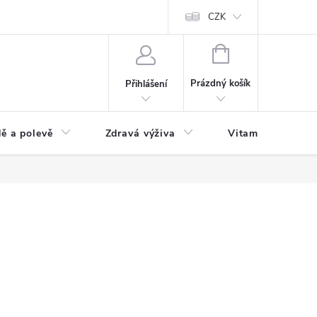
 podmínky a zpracování osobních údajů
Formulář pro odstoupení od sm
CZK
NÁKUPNÍ
KOŠÍK
Prázdný košík
Přihlášení
ě a polevě
Zdravá výživa
Vitamíny a doplň