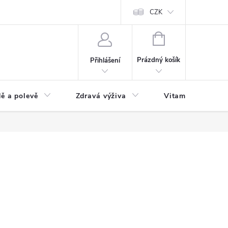
 podmínky a zpracování osobních údajů
Formulář pro odstoupení od sm
CZK
NÁKUPNÍ
KOŠÍK
Prázdný košík
Přihlášení
ě a polevě
Zdravá výživa
Vitamíny a doplň