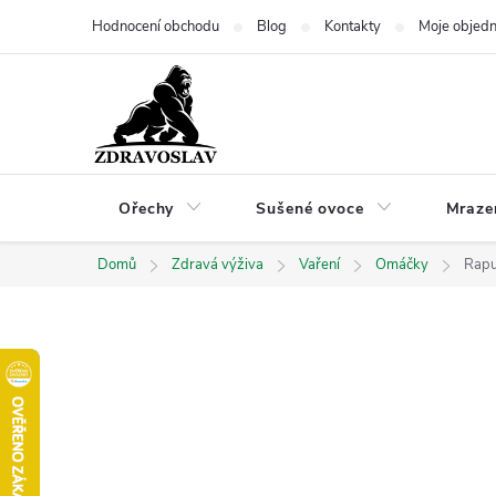
Přejít
Hodnocení obchodu
Blog
Kontakty
Moje objed
na
obsah
Ořechy
Sušené ovoce
Mraze
Domů
Zdravá výživa
Vaření
Omáčky
Rapu