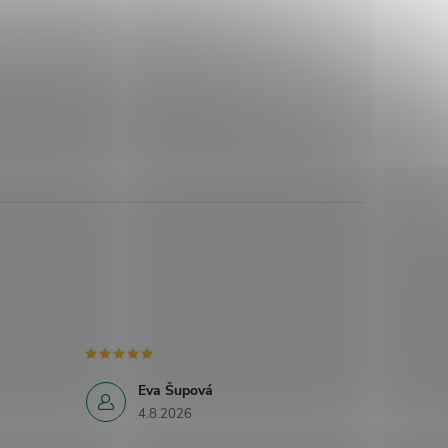
Eva Šupová
4.8.2026