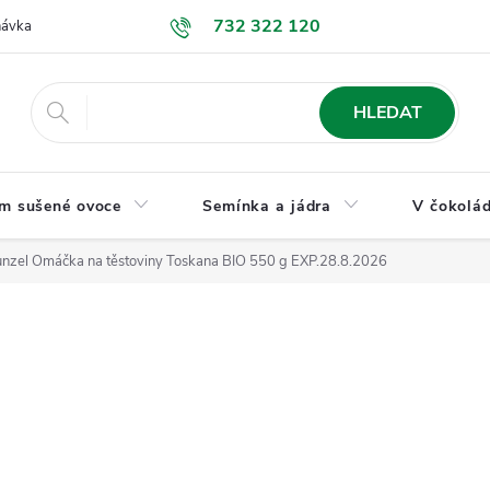
732 322 120
návka
GDPR a ochrana osobních údajů
Jak nakupovat
Obchodní
HLEDAT
m sušené ovoce
Semínka a jádra
V čokolád
nzel Omáčka na těstoviny Toskana BIO 550 g EXP.28.8.2026