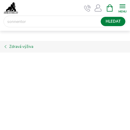
Přejít
NÁKUPNÍ
KOŠÍK
na
obsah
HLEDAT
Zdravá výživa