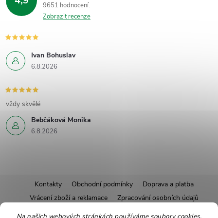
4,9
9651 hodnocení
Zobrazit recenze
Ivan Bohuslav
6.8.2026
vždy skvělé
Bebčáková Monika
6.8.2026
Z
Kontakty
Obchodní podmínky
Doprava a platba
Vrácení zboží a reklamace
Zpracování osobních údajů
á
Pravidla soutěží
Affiliate program
Recepty
Na našich webových stránkách používáme soubory cookies.