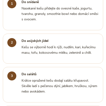
Do snídaně
Nasekané kešu přidejte do ovesné kaše, jogurtu,
tvarohu, granoly, smoothie bowl nebo domácí směsi
s ovocem.
Do asijských jídel
Kešu se výborně hodí k rýži, nudlím, kari, kuřecímu
masu, tofu, kokosovému mléku, zelenině a chilli.
Do salátů
Krátce opražené kešu dodají salátu křupavost.
Skvěle ladí s pečenou dýní, jablkem, hruškou, sýrem
nebo avokádem.