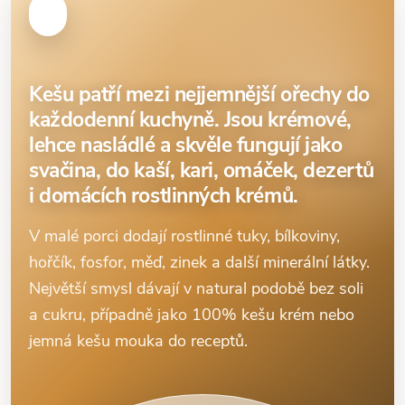
Kešu patří mezi nejjemnější ořechy do
každodenní kuchyně. Jsou krémové,
lehce nasládlé a skvěle fungují jako
svačina, do kaší, kari, omáček, dezertů
i domácích rostlinných krémů.
V malé porci dodají rostlinné tuky, bílkoviny,
hořčík, fosfor, měď, zinek a další minerální látky.
Největší smysl dávají v natural podobě bez soli
a cukru, případně jako 100% kešu krém nebo
jemná kešu mouka do receptů.