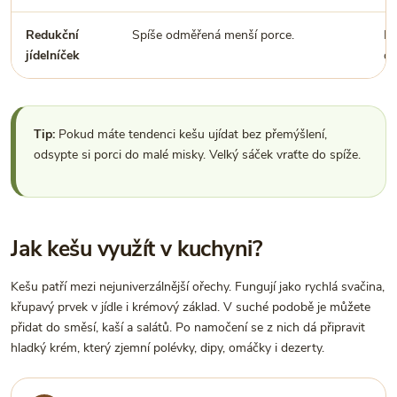
Redukční
Spíše odměřená menší porce.
Ne
jídelníček
oř
Tip:
Pokud máte tendenci kešu ujídat bez přemýšlení,
odsypte si porci do malé misky. Velký sáček vraťte do spíže.
Jak kešu využít v kuchyni?
Kešu patří mezi nejuniverzálnější ořechy. Fungují jako rychlá svačina,
křupavý prvek v jídle i krémový základ. V suché podobě je můžete
přidat do směsí, kaší a salátů. Po namočení se z nich dá připravit
hladký krém, který zjemní polévky, dipy, omáčky i dezerty.