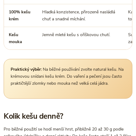
100% kešu
Hladká konzistence, přirozeně nasládlá
Kaše
krém
chuť a snadné míchání.
toas
Kešu
Jemně mleté kešu s oříškovou chutí.
Suše
mouka
zah
Praktický výběr:
Na běžné používání zvolte natural kešu. Na
krémovou snídani kešu krém. Do vaření a pečení jsou často
praktičtější zlomky nebo mouka než velká celá jádra.
Kolik kešu denně?
Pro běžné použití se hodí menší hrst, přibližně 20 až 30 g podle