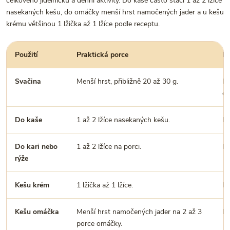
celkového jídelníčku a denní aktivity. Do kaše často stačí 1 až 2 lžíce
nasekaných kešu, do omáčky menší hrst namočených jader a u kešu
krému většinou 1 lžička až 1 lžíce podle receptu.
Použití
Praktická porce
P
Svačina
Menší hrst, přibližně 20 až 30 g.
Ko
ov
Do kaše
1 až 2 lžíce nasekaných kešu.
Pr
Do kari nebo
1 až 2 lžíce na porci.
Př
rýže
Kešu krém
1 lžička až 1 lžíce.
Do
Kešu omáčka
Menší hrst namočených jader na 2 až 3
Po
porce omáčky.