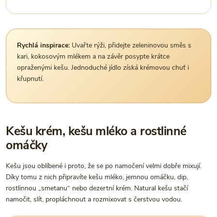
Rychlá inspirace:
Uvařte rýži, přidejte zeleninovou směs s
kari, kokosovým mlékem a na závěr posypte krátce
opraženými kešu. Jednoduché jídlo získá krémovou chuť i
křupnutí.
Kešu krém, kešu mléko a rostlinné
omáčky
Kešu jsou oblíbené i proto, že se po namočení velmi dobře mixují.
Díky tomu z nich připravíte kešu mléko, jemnou omáčku, dip,
rostlinnou „smetanu“ nebo dezertní krém. Natural kešu stačí
namočit, slít, propláchnout a rozmixovat s čerstvou vodou.