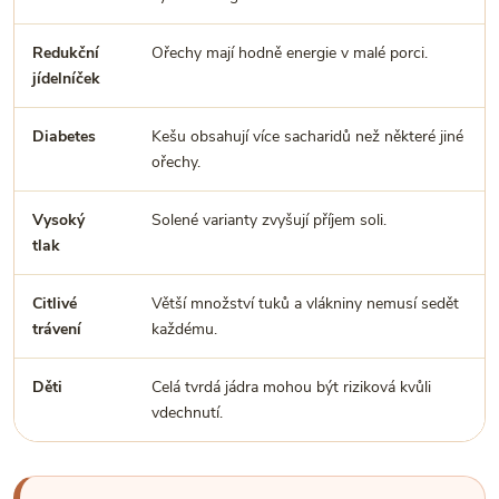
Redukční
Ořechy mají hodně energie v malé porci.
jídelníček
Diabetes
Kešu obsahují více sacharidů než některé jiné
ořechy.
Vysoký
Solené varianty zvyšují příjem soli.
tlak
Citlivé
Větší množství tuků a vlákniny nemusí sedět
trávení
každému.
Děti
Celá tvrdá jádra mohou být riziková kvůli
vdechnutí.