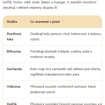
hořčík, fosfor, měď, zinek, železo a mangan. V menším množství
obsahují i některé vitaminy skupiny B.
Složka
Co znamená v praxi
Rostlinné
Dodávají kešu jemnou chuť, krémovost a dobrou
tuky
sytost.
Bílkoviny
Pomáhají obohatit snídaně, svačiny, kaše a
rostlinné recepty.
Sacharidy
Kešu mají více sacharidů než některé jiné ořechy,
například makadamové nebo para.
Vláknina
Přirozená součást rostlinných potravin, která
podporuje sytost.
Hořčík
Přispívá k normální činnosti nervové soustavy a ke