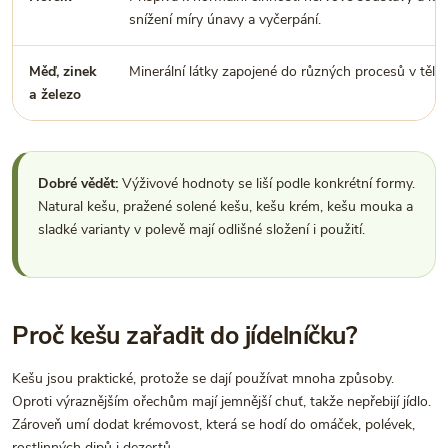
snížení míry únavy a vyčerpání.
Měď, zinek
Minerální látky zapojené do různých procesů v těle.
a železo
Dobré vědět:
Výživové hodnoty se liší podle konkrétní formy.
Natural kešu, pražené solené kešu, kešu krém, kešu mouka a
sladké varianty v polevě mají odlišné složení i použití.
Proč kešu zařadit do jídelníčku?
Kešu jsou praktické, protože se dají používat mnoha způsoby.
Oproti výraznějším ořechům mají jemnější chuť, takže nepřebijí jídlo.
Zároveň umí dodat krémovost, která se hodí do omáček, polévek,
rostlinných dipů i dezertů.