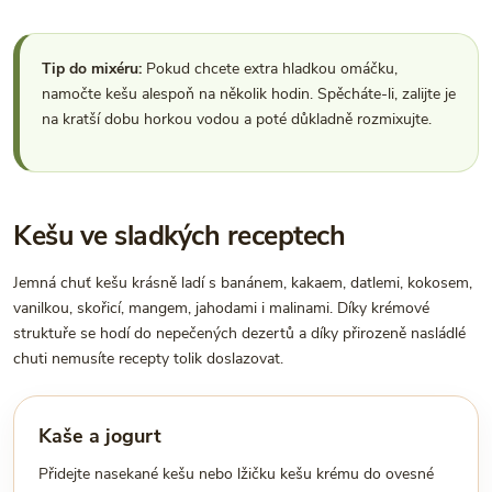
Tip do mixéru:
Pokud chcete extra hladkou omáčku,
namočte kešu alespoň na několik hodin. Spěcháte-li, zalijte je
na kratší dobu horkou vodou a poté důkladně rozmixujte.
Kešu ve sladkých receptech
Jemná chuť kešu krásně ladí s banánem, kakaem, datlemi, kokosem,
vanilkou, skořicí, mangem, jahodami i malinami. Díky krémové
struktuře se hodí do nepečených dezertů a díky přirozeně nasládlé
chuti nemusíte recepty tolik doslazovat.
Kaše a jogurt
Přidejte nasekané kešu nebo lžičku kešu krému do ovesné