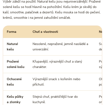
Výběr záleží na použití. Natural kešu jsou nejuniverzálnější. Pražené
solené kešu se hodí hlavně na pohoštění. Kešu krém je skvělý do
kaší, smoothie, palačinek a dezertů. Kešu mouka se hodí do pečení,
krémů, smoothie i na jemné zahuštění omáček.
Forma
Chuť a vlastnosti
Nejl
Natural
Nesolené, nepražené, jemně nasládlé a
Svač
kešu
univerzální.
deze
Pražené
Křupavější, výraznější chuť a slaný
Poho
solené kešu
charakter.
sýro
Ochucené
Výraznější snack s kořením nebo
Obča
kešu
příchutí.
poho
Kešu půlky
Stejná chuť, praktičtější tvar do
Peče
a zlomky
kuchyně.
omáč