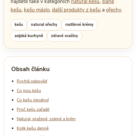
najdete také v kategoriích
natural kešu
,
slané
kešu
,
kešu máslo
,
další produkty z kešu
a
ořechy
.
kešu
natural ořechy
rostlinné krémy
asijská kuchyně
zdravé svačiny
Obsah článku
Rychlá odpověď
Co jsou kešu
Co kešu obsahují
Proč kešu zařadit
Natural, pražené, solené a krém
Kolik kešu denně