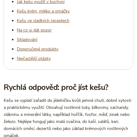
Jak kešu využít v kuchyni
Kešu krém, mléko a omáčky
Kešu ve sladkých receptech
Na co si dát pozor
Skladování
Doporučené produkty
Nejčastější otázky
Rychlá odpověď: proč jíst kešu?
Kešu se vyplatí zařadit do jídelníčku kvůli jemné chuti, dobré sytosti
a praktickému využití. Obsahují rostlinné tuky, bílkoviny, sacharidy,
vlákninu a minerální látky, například hořčík, fosfor, měď, zinek nebo
železo. Nejlépe fungují jako malá svačina, do kaší, salátů, kari,
domácích směsí, dezertů nebo jako základ krémových rostlinných
omáček.