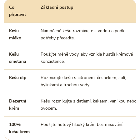
Co
Základní postup
připravit
Kešu
Namočené kešu rozmixujte s vodou a podle
mléko
potřeby přeceďte.
Kešu
Použijte méně vody, aby vznikla hustší krémová
smetana
konzistence.
Kešu dip
Rozmixujte kešu s citronem, česnekem, solí,
bylinkami a trochou vody.
Dezertní
Kešu rozmixujte s datlemi, kakaem, vanilkou nebo
krém
ovocem.
100%
Použijte hotový hladký krém bez mixování.
kešu krém