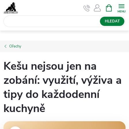
Přejít
NÁKUPNÍ
KOŠÍK
na
obsah
HLEDAT
Ořechy
Kešu nejsou jen na
zobání: využití, výživa a
tipy do každodenní
kuchyně