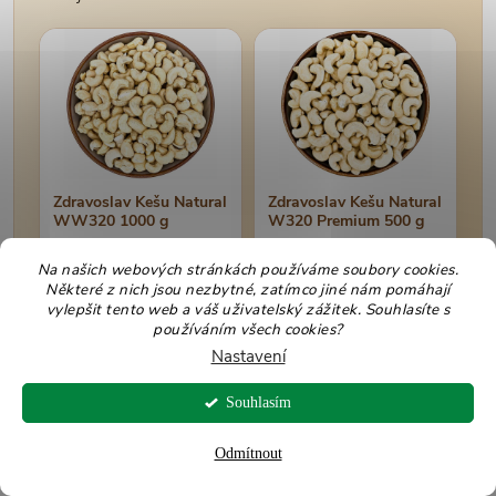
Zdravoslav Kešu Natural
Zdravoslav Kešu Natural
WW320 1000 g
W320 Premium 500 g
Univerzální nesolená a
Praktické domácí balení
nepražená jádra do kaší,
celých natural kešu na
Na našich webových stránkách používáme soubory cookies.
granoly, salátů, kari, pečení,
mlsání, do jogurtu, kaše,
Některé z nich jsou nezbytné, zatímco jiné nám pomáhají
kešu mléka i domácích
granoly, kari, omáček a
vylepšit tento web a váš uživatelský zážitek. Souhlasíte s
krémů.
dezertů.
používáním všech cookies?
Nastavení
Zobrazit produkt
Zobrazit produkt
Souhlasím
Odmítnout