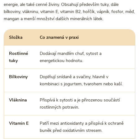
energie, ale také cenné živiny. Obsahují především tuky, dále
bílkoviny, vlákninu, vitamin E, vitamin B2, hořčík, vápník, fosfor, měď,
mangan a menší množství dalších minerálních látek.
Složka
Co znamená v praxi
J
Rostlinné
Dodávají mandlím chuť, sytost a
P
tuky
energetickou hodnotu.
Bílkoviny
Doplňují snídaně a svačiny, hlavně v
N
kombinaci s jogurtem, tvarohem nebo kaší.
p
Vláknina
Přispívá k sytosti a je přirozenou součástí
U
rostlinných potravin.
k
Vitamin E
Patří mezi antioxidanty a přispívá k ochraně
N
buněk před oxidativním stresem.
v