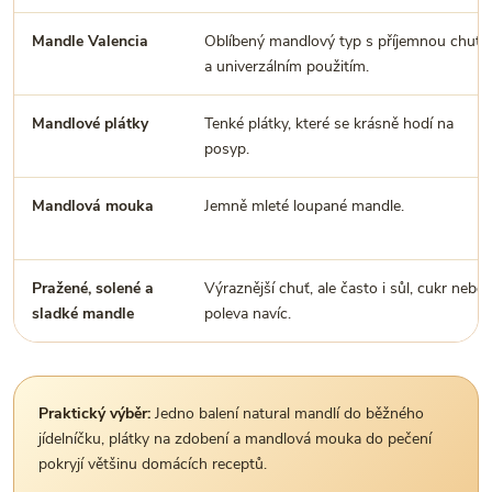
Mandle Valencia
Oblíbený mandlový typ s příjemnou chutí
a univerzálním použitím.
Mandlové plátky
Tenké plátky, které se krásně hodí na
posyp.
Mandlová mouka
Jemně mleté loupané mandle.
Pražené, solené a
Výraznější chuť, ale často i sůl, cukr nebo
sladké mandle
poleva navíc.
Praktický výběr:
Jedno balení natural mandlí do běžného
jídelníčku, plátky na zdobení a mandlová mouka do pečení
pokryjí většinu domácích receptů.