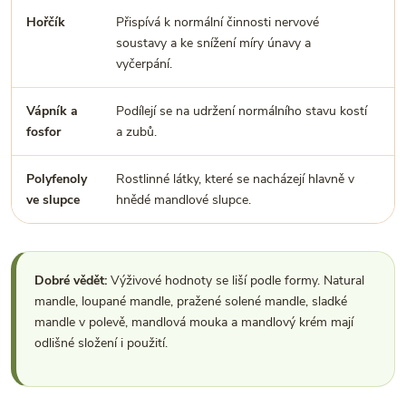
Hořčík
Přispívá k normální činnosti nervové
M
soustavy a ke snížení míry únavy a
n
vyčerpání.
o
Vápník a
Podílejí se na udržení normálního stavu kostí
P
fosfor
a zubů.
p
Polyfenoly
Rostlinné látky, které se nacházejí hlavně v
D
ve slupce
hnědé mandlové slupce.
s
Dobré vědět:
Výživové hodnoty se liší podle formy. Natural
mandle, loupané mandle, pražené solené mandle, sladké
mandle v polevě, mandlová mouka a mandlový krém mají
odlišné složení i použití.