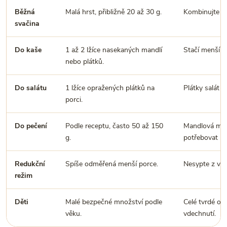
Běžná
Malá hrst, přibližně 20 až 30 g.
Kombinujte s
svačina
Do kaše
1 až 2 lžíce nasekaných mandlí
Stačí menší m
nebo plátků.
Do salátu
1 lžíce opražených plátků na
Plátky salát n
porci.
Do pečení
Podle receptu, často 50 až 150
Mandlová mou
g.
potřebovat úp
Redukční
Spíše odměřená menší porce.
Nesypte z ve
režim
Děti
Malé bezpečné množství podle
Celé tvrdé oř
věku.
vdechnutí.