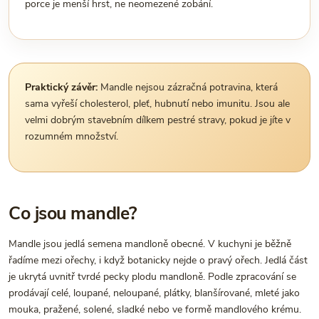
porce je menší hrst, ne neomezené zobání.
Praktický závěr:
Mandle nejsou zázračná potravina, která
sama vyřeší cholesterol, pleť, hubnutí nebo imunitu. Jsou ale
velmi dobrým stavebním dílkem pestré stravy, pokud je jíte v
rozumném množství.
Co jsou mandle?
Mandle jsou jedlá semena mandloně obecné. V kuchyni je běžně
řadíme mezi ořechy, i když botanicky nejde o pravý ořech. Jedlá část
je ukrytá uvnitř tvrdé pecky plodu mandloně. Podle zpracování se
prodávají celé, loupané, neloupané, plátky, blanšírované, mleté jako
mouka, pražené, solené, sladké nebo ve formě mandlového krému.