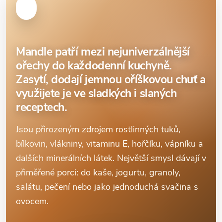
Mandle patří mezi nejuniverzálnější
ořechy do každodenní kuchyně.
Zasytí, dodají jemnou oříškovou chuť a
využijete je ve sladkých i slaných
receptech.
Jsou přirozeným zdrojem rostlinných tuků,
bílkovin, vlákniny, vitaminu E, hořčíku, vápníku a
dalších minerálních látek. Největší smysl dávají v
přiměřené porci: do kaše, jogurtu, granoly,
salátu, pečení nebo jako jednoduchá svačina s
ovocem.