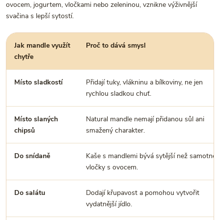
ovocem, jogurtem, vločkami nebo zeleninou, vznikne výživnější
svačina s lepší sytostí.
Jak mandle využít
Proč to dává smysl
chytře
Místo sladkostí
Přidají tuky, vlákninu a bílkoviny, ne jen
rychlou sladkou chuť.
Místo slaných
Natural mandle nemají přidanou sůl ani
chipsů
smažený charakter.
Do snídaně
Kaše s mandlemi bývá sytější než samotné
vločky s ovocem.
Do salátu
Dodají křupavost a pomohou vytvořit
vydatnější jídlo.