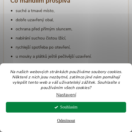
Co mandlím prospívá
suché a tmavé místo,
dobře uzavřený obal,
ochrana před přímým sluncem,
nabírání suchou čistou lžící,
rychlejší spotřeba po otevření,
u mouky a plátků ještě pečlivější uzavření.
Na našich webových stránkách používáme soubory cookies.
Některé z nich jsou nezbytné, zatímco jiné nám pomáhají
vylepšit tento web a váš uživatelský zážitek. Souhlasíte s
používáním všech cookies?
Čemu se vyhnout
Nastavení
otevřenému sáčku na lince,
Souhlasím
skladování u trouby nebo sporáku,
Odmítnout
vlhkosti a páře,
přímému slunečnímu světlu,