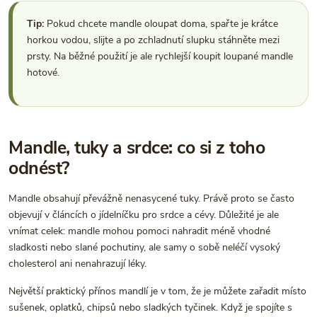
Tip:
Pokud chcete mandle oloupat doma, spařte je krátce
horkou vodou, slijte a po zchladnutí slupku stáhněte mezi
prsty. Na běžné použití je ale rychlejší koupit loupané mandle
hotové.
Mandle, tuky a srdce: co si z toho
odnést?
Mandle obsahují převážně nenasycené tuky. Právě proto se často
objevují v článcích o jídelníčku pro srdce a cévy. Důležité je ale
vnímat celek: mandle mohou pomoci nahradit méně vhodné
sladkosti nebo slané pochutiny, ale samy o sobě neléčí vysoký
cholesterol ani nenahrazují léky.
Největší praktický přínos mandlí je v tom, že je můžete zařadit místo
sušenek, oplatků, chipsů nebo sladkých tyčinek. Když je spojíte s