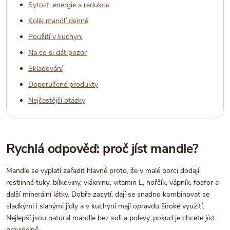
Sytost, energie a redukce
Kolik mandlí denně
Použití v kuchyni
Na co si dát pozor
Skladování
Doporučené produkty
Nejčastější otázky
Rychlá odpověď: proč jíst mandle?
Mandle se vyplatí zařadit hlavně proto, že v malé porci dodají
rostlinné tuky, bílkoviny, vlákninu, vitamin E, hořčík, vápník, fosfor a
další minerální látky. Dobře zasytí, dají se snadno kombinovat se
sladkými i slanými jídly a v kuchyni mají opravdu široké využití.
Nejlepší jsou natural mandle bez soli a polevy, pokud je chcete jíst
pravidelně.