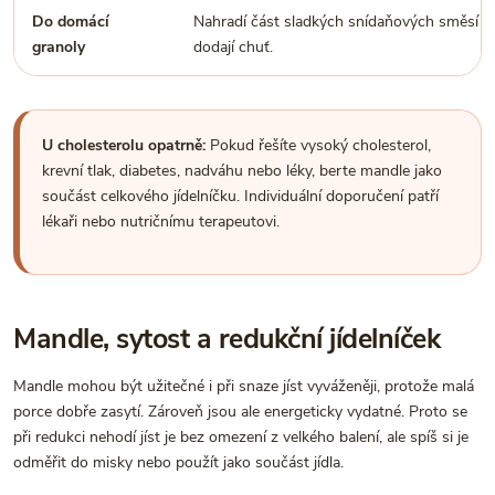
Do domácí
Nahradí část sladkých snídaňových směsí a
granoly
dodají chuť.
U cholesterolu opatrně:
Pokud řešíte vysoký cholesterol,
krevní tlak, diabetes, nadváhu nebo léky, berte mandle jako
součást celkového jídelníčku. Individuální doporučení patří
lékaři nebo nutričnímu terapeutovi.
Mandle, sytost a redukční jídelníček
Mandle mohou být užitečné i při snaze jíst vyváženěji, protože malá
porce dobře zasytí. Zároveň jsou ale energeticky vydatné. Proto se
při redukci nehodí jíst je bez omezení z velkého balení, ale spíš si je
odměřit do misky nebo použít jako součást jídla.