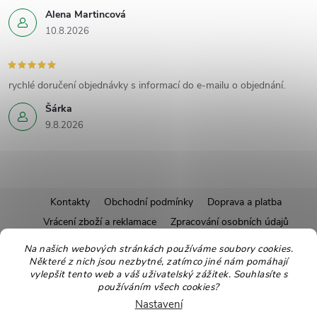
Alena Martincová
10.8.2026
rychlé doručení objednávky s informací do e-mailu o objednání.
Šárka
9.8.2026
Z
Kontakty
Obchodní podmínky
Doprava a platba
Vrácení zboží a reklamace
Zpracování osobních údajů
á
Pravidla soutěží
Affiliate program
Recepty
Na našich webových stránkách používáme soubory cookies.
Některé z nich jsou nezbytné, zatímco jiné nám pomáhají
Pro nové dodavatele
Ekologické balení
Moje objednávka
p
vylepšit tento web a váš uživatelský zážitek. Souhlasíte s
používáním všech cookies?
a
Nastavení