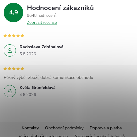
Hodnocení zákazníků
4,9
9648 hodnocení
Zobrazit recenze
Radoslava Zdráhalová
5.8.2026
Pěkný výběr zboží, dobrá komunikace obchodu
Květa Grünfeldová
4.8.2026
Z
Kontakty
Obchodní podmínky
Doprava a platba
Vrácení zboží a reklamace
Zpracování osobních údajů