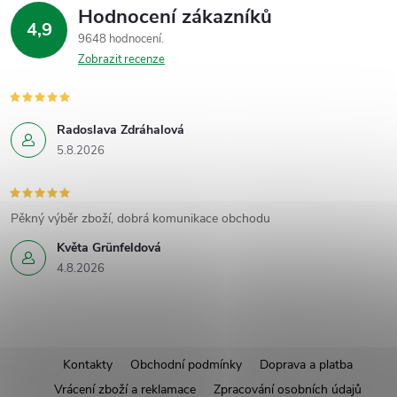
Hodnocení zákazníků
4,9
9648 hodnocení
Zobrazit recenze
Radoslava Zdráhalová
5.8.2026
Pěkný výběr zboží, dobrá komunikace obchodu
Květa Grünfeldová
4.8.2026
Z
Kontakty
Obchodní podmínky
Doprava a platba
Vrácení zboží a reklamace
Zpracování osobních údajů