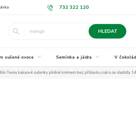
732 322 120
návka
GDPR a ochrana osobních údajů
Jak nakupovat
Obchodní
HLEDAT
m sušené ovoce
Semínka a jádra
V čokolád
llón Twins kakaové sušenky plněné krémem bez přídavku cukru se sladidly 1