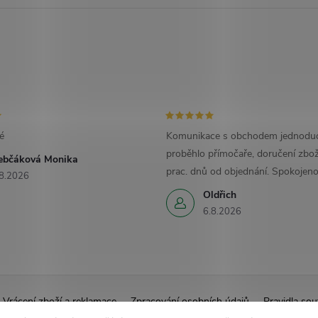
é
Komunikace s obchodem jednoduc
proběhlo přímočaře, doručení zbož
ebčáková Monika
prac. dnů od objednání. Spokojeno
8.2026
Oldřich
6.8.2026
Vrácení zboží a reklamace
Zpracování osobních údajů
Pravidla sou