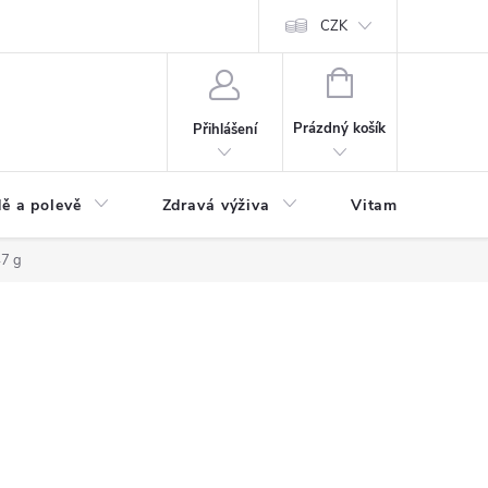
 podmínky a zpracování osobních údajů
Formulář pro odstoupení od sm
CZK
NÁKUPNÍ
KOŠÍK
Prázdný košík
Přihlášení
ě a polevě
Zdravá výživa
Vitamíny a doplň
47 g