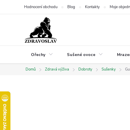
Přejít
Hodnocení obchodu
Blog
Kontakty
Moje objed
na
obsah
Ořechy
Sušené ovoce
Mraze
Domů
Zdravá výživa
Dobroty
Sušenky
Gu