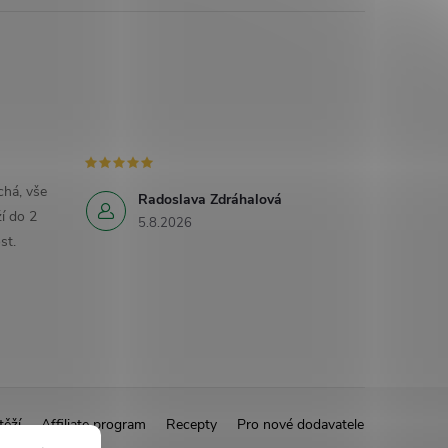
há, vše
Radoslava Zdráhalová
í do 2
5.8.2026
st.
těží
Affiliate program
Recepty
Pro nové dodavatele