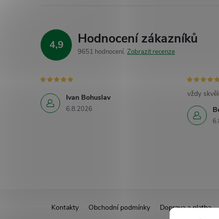
Hodnocení zákazníků
4,9
9651 hodnocení
Zobrazit recenze
vždy skvěl
Ivan Bohuslav
6.8.2026
B
6.
Z
Kontakty
Obchodní podmínky
Doprava a platba