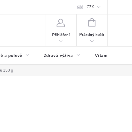
 podmínky a zpracování osobních údajů
Formulář pro odstoupení od sm
CZK
NÁKUPNÍ
KOŠÍK
Prázdný košík
Přihlášení
ě a polevě
Zdravá výživa
Vitamíny a doplň
u 150 g