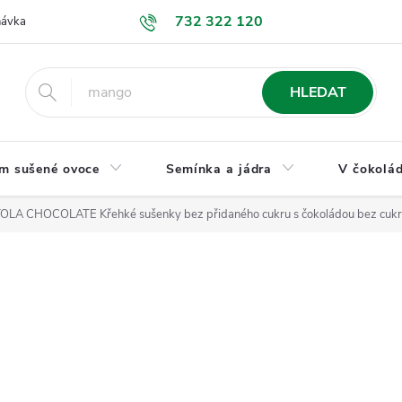
732 322 120
návka
GDPR a ochrana osobních údajů
Jak nakupovat
Obchodní
HLEDAT
m sušené ovoce
Semínka a jádra
V čokolád
TOLA CHOCOLATE Křehké sušenky bez přidaného cukru s čokoládou bez cukr