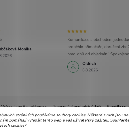
é
Komunikace s obchodem jednoduc
proběhlo přímočaře, doručení zbož
ebčáková Monika
prac. dnů od objednání. Spokojeno
8.2026
Oldřich
6.8.2026
Vrácení zboží a reklamace
Zpracování osobních údajů
Pravidla sou
Ekologické balení
Moje objednávka
ebových stránkách používáme soubory cookies. Některé z nich jsou ne
 nám pomáhají vylepšit tento web a váš uživatelský zážitek. Souhlasíte
všech cookies?