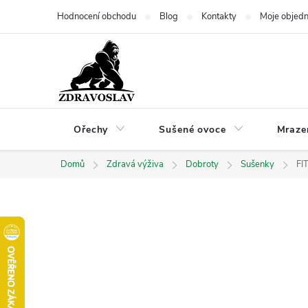
Přejít
Hodnocení obchodu
Blog
Kontakty
Moje objed
na
obsah
Ořechy
Sušené ovoce
Mraze
Domů
Zdravá výživa
Dobroty
Sušenky
FI