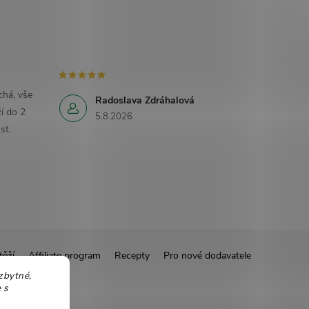
há, vše
Radoslava Zdráhalová
í do 2
5.8.2026
st.
těží
Affiliate program
Recepty
Pro nové dodavatele
zbytné,
 s