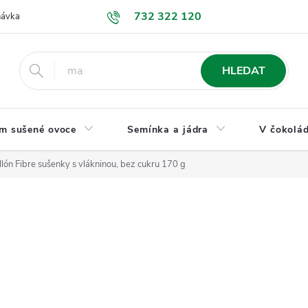
732 322 120
návka
GDPR a ochrana osobních údajů
Jak nakupovat
Obchodní
HLEDAT
m sušené ovoce
Semínka a jádra
V čokolád
llón Fibre sušenky s vlákninou, bez cukru 170 g