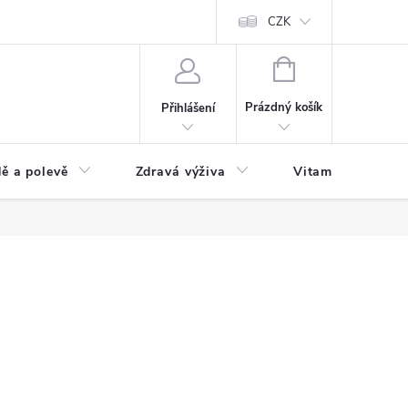
 podmínky a zpracování osobních údajů
Formulář pro odstoupení od sm
CZK
NÁKUPNÍ
KOŠÍK
Prázdný košík
Přihlášení
ě a polevě
Zdravá výživa
Vitamíny a doplň