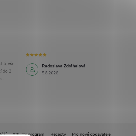
há, vše
Radoslava Zdráhalová
í do 2
5.8.2026
st.
těží
Affiliate program
Recepty
Pro nové dodavatele