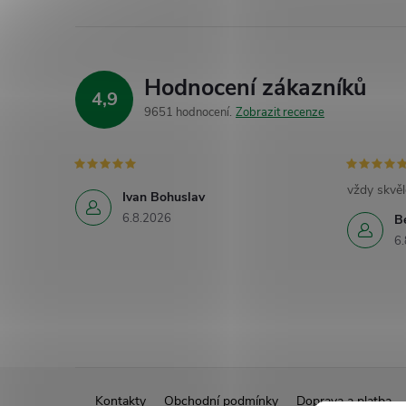
Hodnocení zákazníků
4,9
9651 hodnocení
Zobrazit recenze
vždy skvěl
Ivan Bohuslav
6.8.2026
B
6.
Z
Kontakty
Obchodní podmínky
Doprava a platba