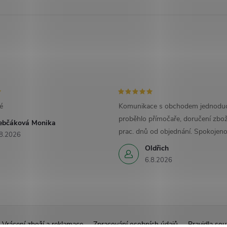
é
Komunikace s obchodem jednoduc
proběhlo přímočaře, doručení zbož
ebčáková Monika
prac. dnů od objednání. Spokojeno
8.2026
Oldřich
6.8.2026
Vrácení zboží a reklamace
Zpracování osobních údajů
Pravidla sou