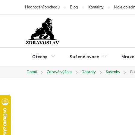
Přejít
Hodnocení obchodu
Blog
Kontakty
Moje objed
na
obsah
Ořechy
Sušené ovoce
Mraze
Domů
Zdravá výživa
Dobroty
Sušenky
Gu