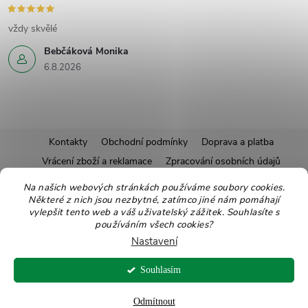
vždy skvělé
Bebčáková Monika
6.8.2026
Z
Kontakty
Obchodní podmínky
Doprava a platba
Vrácení zboží a reklamace
Zpracování osobních údajů
á
Pravidla soutěží
Affiliate program
Recepty
Na našich webových stránkách používáme soubory cookies.
Některé z nich jsou nezbytné, zatímco jiné nám pomáhají
Pro nové dodavatele
Ekologické balení
Moje objednávka
p
vylepšit tento web a váš uživatelský zážitek. Souhlasíte s
používáním všech cookies?
a
Nastavení
Copyright 2026
Zdravoslav
. Všechna práva vyhrazena.
Upravit nastavení
t
Souhlasím
cookies
Vytvořil Shoptet
Odmítnout