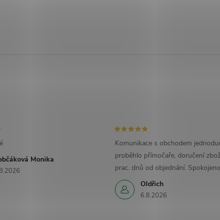
é
Komunikace s obchodem jednoduc
proběhlo přímočaře, doručení zbož
ebčáková Monika
prac. dnů od objednání. Spokojeno
8.2026
Oldřich
6.8.2026