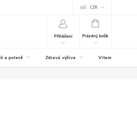
 podmínky a zpracování osobních údajů
Formulář pro odstoupení od sm
CZK
NÁKUPNÍ
KOŠÍK
Prázdný košík
Přihlášení
ě a polevě
Zdravá výživa
Vitamíny a doplň