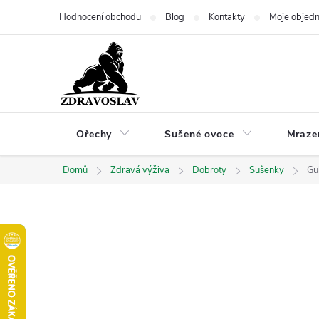
Přejít
Hodnocení obchodu
Blog
Kontakty
Moje objed
na
obsah
Ořechy
Sušené ovoce
Mraze
Domů
Zdravá výživa
Dobroty
Sušenky
Gu