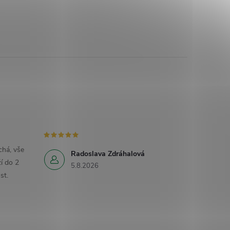
há, vše
Radoslava Zdráhalová
í do 2
5.8.2026
st.