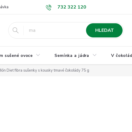
732 322 120
návka
GDPR a ochrana osobních údajů
Jak nakupovat
Obchodní
HLEDAT
m sušené ovoce
Semínka a jádra
V čokolád
llón Diet fibra sušenky s kousky tmavé čokolády 75 g