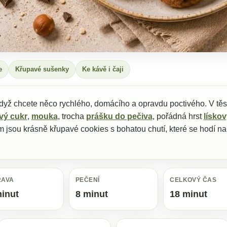
e
Křupavé sušenky
Ke kávě i čaji
když chcete něco rychlého, domácího a opravdu poctivého. V těs
vý cukr
,
mouka
, trocha
prášku do pečiva
, pořádná hrst
lísko
 jsou krásně křupavé cookies s bohatou chutí, které se hodí na
RAVA
PEČENÍ
CELKOVÝ ČAS
inut
8 minut
18 minut