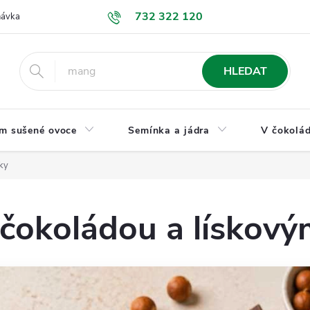
732 322 120
návka
GDPR a ochrana osobních údajů
Jak nakupovat
Obchodní
HLEDAT
m sušené ovoce
Semínka a jádra
V čokolád
šky
čokoládou a lískovým