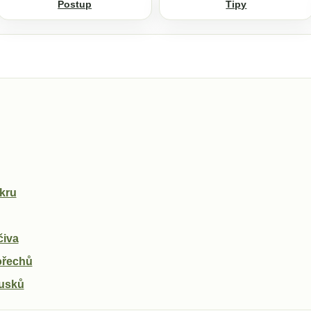
Postup
Tipy
kru
čiva
ořechů
usků