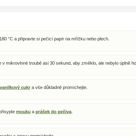
180 °C a připravte si pečicí papír na mřížku nebo plech.
 v mikrovlnné troubě asi 30 sekund, aby změklo, ale nebylo úplně ho
vanilkový cukr
a vše důkladně promíchejte.
přisypte
mouku
a
prášek do pečiva
.
ousky
a znovu promíchejte.