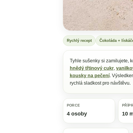
Rychlý recept
Čokoláda + lískáč
Tyhle sušenky si zamilujete, 
hnědý třtinový cukr
,
vanilko
kousky na pečení
. Výsledkem
rychlá sladkost pro návštěvu.
PORCE
PŘÍP
4 osoby
10 m