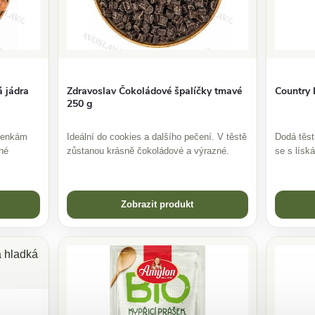
Country 
á jádra
Zdravoslav Čokoládové špalíčky tmavé
250 g
Dodá těst
ušenkám
Ideální do cookies a dalšího pečení. V těstě
se s lísk
né
zůstanou krásně čokoládové a výrazné.
Zobrazit produkt