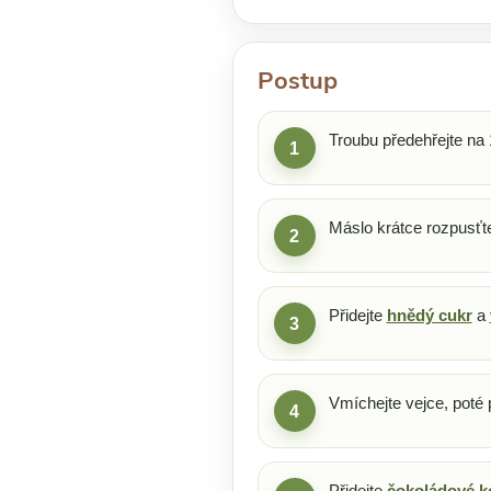
Postup
Troubu předehřejte na 
1
Máslo krátce rozpusťte
2
Přidejte
hnědý cukr
a
3
Vmíchejte vejce, poté 
4
Přidejte
čokoládové k