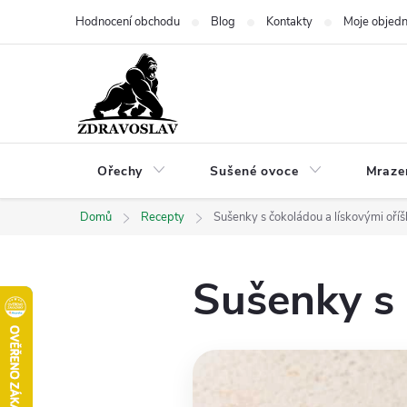
Přejít
Hodnocení obchodu
Blog
Kontakty
Moje objed
na
obsah
Ořechy
Sušené ovoce
Mraze
Domů
Recepty
Sušenky s čokoládou a lískovými oří
Sušenky s 