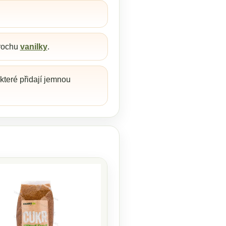
rochu
vanilky
.
 které přidají jemnou