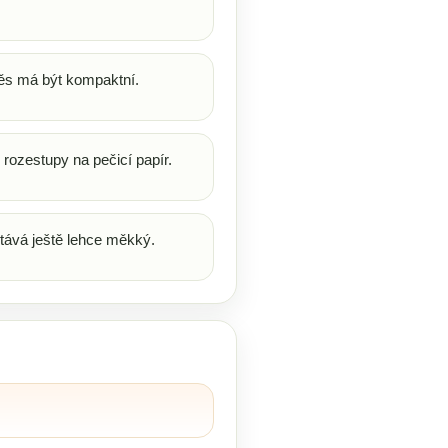
měs má být kompaktní.
rozestupy na pečicí papír.
stává ještě lehce měkký.