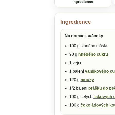
Ingredience
Ingredience
Na domácí sušenky
100 g slaného másla
90 g
hnědého cukru
1 vejce
1 balení
vanilkového cu
120 g
mouky
1/2 balení
prášku do pe
100 g celých
lískových 
100 g
čokoládových ko