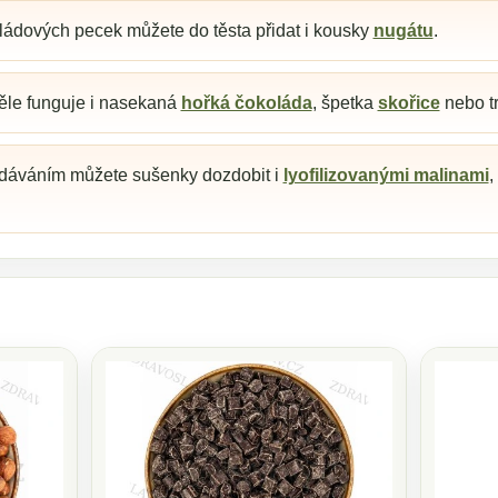
ládových pecek můžete do těsta přidat i kousky
nugátu
.
ěle funguje i nasekaná
hořká čokoláda
, špetka
skořice
nebo t
dáváním můžete sušenky dozdobit i
lyofilizovanými malinami
,