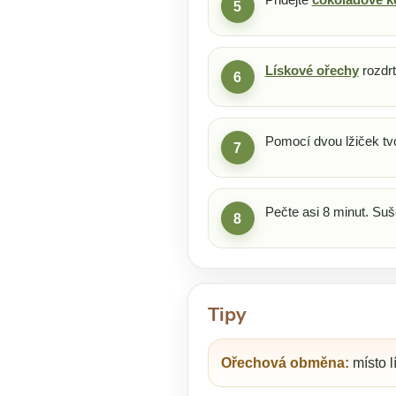
5
Lískové ořechy
rozdrť
6
Pomocí dvou lžiček tvo
7
Pečte asi 8 minut. Suš
8
Tipy
Ořechová obměna:
místo l