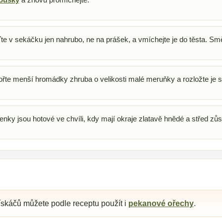
te v sekáčku jen nahrubo, ne na prášek, a vmíchejte je do těsta. S
řte menší hromádky zhruba o velikosti malé meruňky a rozložte je s 
enky jsou hotové ve chvíli, kdy mají okraje zlatavě hnědé a střed zů
ískáčů můžete podle receptu použít i
pekanové ořechy
.