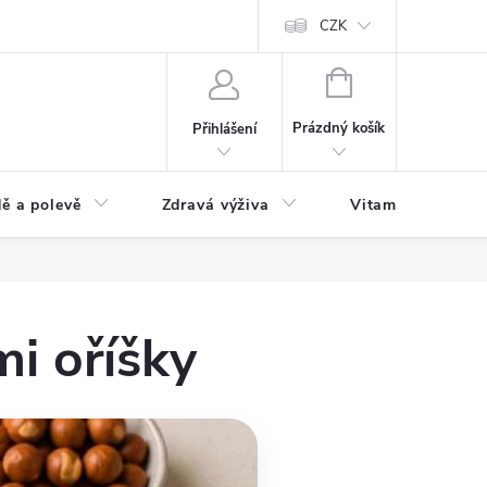
 podmínky a zpracování osobních údajů
Formulář pro odstoupení od sm
CZK
NÁKUPNÍ
KOŠÍK
Prázdný košík
Přihlášení
ě a polevě
Zdravá výživa
Vitamíny a doplň
i oříšky