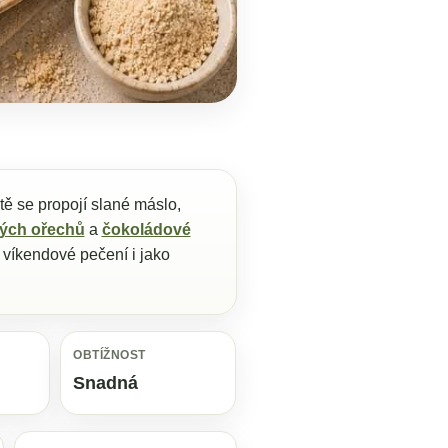
tě se propojí slané máslo,
vých ořechů
a
čokoládové
 víkendové pečení i jako
OBTÍŽNOST
Snadná