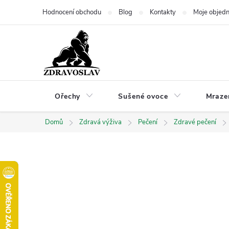
Přejít
Hodnocení obchodu
Blog
Kontakty
Moje objed
na
obsah
Ořechy
Sušené ovoce
Mraze
Domů
Zdravá výživa
Pečení
Zdravé pečení