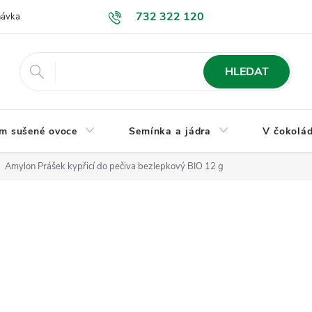
732 322 120
návka
GDPR a ochrana osobních údajů
Jak nakupovat
Obchodní
HLEDAT
m sušené ovoce
Semínka a jádra
V čokolád
Amylon Prášek kypřicí do pečiva bezlepkový BIO 12 g