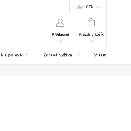
 podmínky a zpracování osobních údajů
Formulář pro odstoupení od sm
CZK
NÁKUPNÍ
KOŠÍK
Prázdný košík
Přihlášení
ě a polevě
Zdravá výživa
Vitamíny a doplň