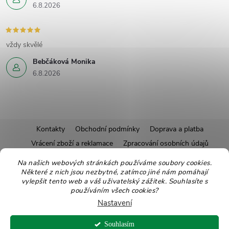
6.8.2026
vždy skvělé
Bebčáková Monika
6.8.2026
Z
Kontakty
Obchodní podmínky
Doprava a platba
Vrácení zboží a reklamace
Zpracování osobních údajů
á
Pravidla soutěží
Affiliate program
Recepty
Na našich webových stránkách používáme soubory cookies.
Některé z nich jsou nezbytné, zatímco jiné nám pomáhají
Pro nové dodavatele
Ekologické balení
Moje objednávka
p
vylepšit tento web a váš uživatelský zážitek. Souhlasíte s
používáním všech cookies?
a
Nastavení
Copyright 2026
Zdravoslav
. Všechna práva vyhrazena.
Upravit nastavení
Souhlasím
cookies