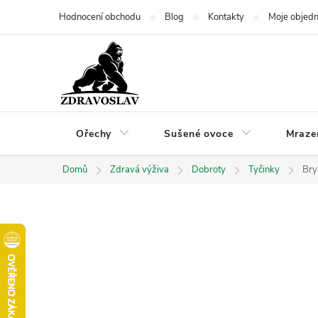
Přejít
Hodnocení obchodu
Blog
Kontakty
Moje objed
na
obsah
Ořechy
Sušené ovoce
Mraze
Domů
Zdravá výživa
Dobroty
Tyčinky
Bry