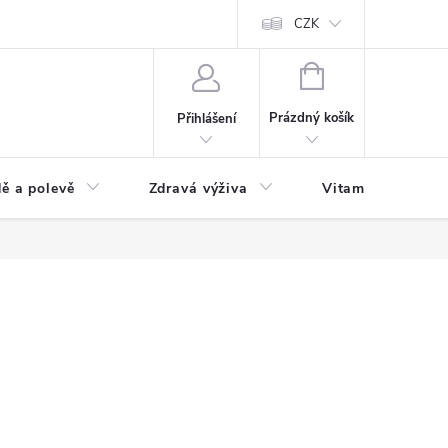
 podmínky a zpracování osobních údajů
Formulář pro odstoupení od sm
CZK
NÁKUPNÍ
KOŠÍK
Prázdný košík
Přihlášení
ě a polevě
Zdravá výživa
Vitamíny a doplň