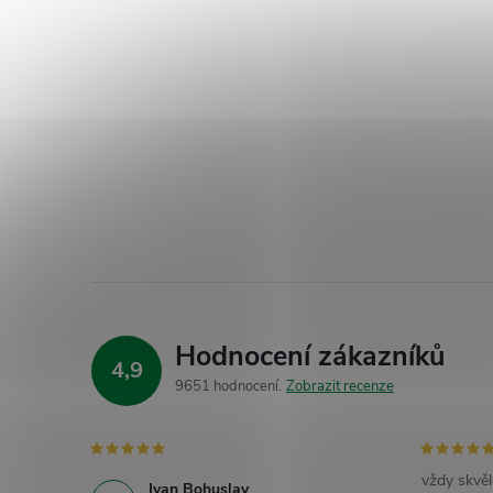
Hodnocení zákazníků
4,9
9651 hodnocení
Zobrazit recenze
vždy skvěl
Ivan Bohuslav