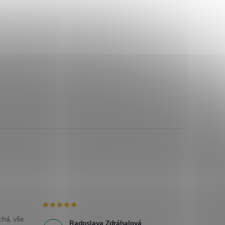
há, vše
Radoslava Zdráhalová