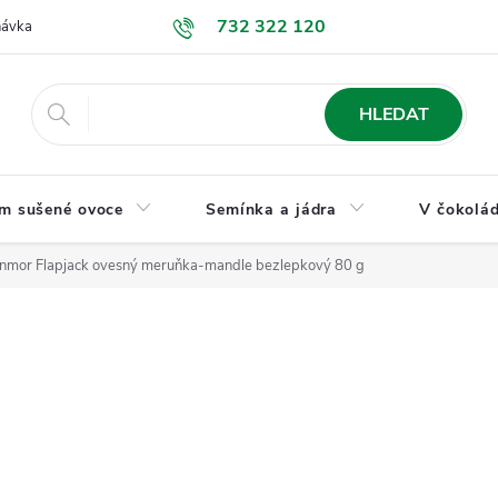
732 322 120
návka
GDPR a ochrana osobních údajů
Jak nakupovat
Obchodní
HLEDAT
m sušené ovoce
Semínka a jádra
V čokolád
nmor Flapjack ovesný meruňka-mandle bezlepkový 80 g