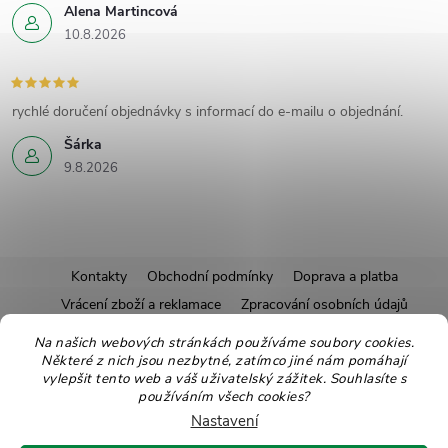
Alena Martincová
10.8.2026
rychlé doručení objednávky s informací do e-mailu o objednání.
Šárka
9.8.2026
Z
Kontakty
Obchodní podmínky
Doprava a platba
Vrácení zboží a reklamace
Zpracování osobních údajů
á
Pravidla soutěží
Affiliate program
Recepty
Na našich webových stránkách používáme soubory cookies.
Některé z nich jsou nezbytné, zatímco jiné nám pomáhají
Pro nové dodavatele
Ekologické balení
Moje objednávka
p
vylepšit tento web a váš uživatelský zážitek. Souhlasíte s
používáním všech cookies?
a
Nastavení
Copyright 2026
Zdravoslav
. Všechna práva vyhrazena.
Upravit nastavení