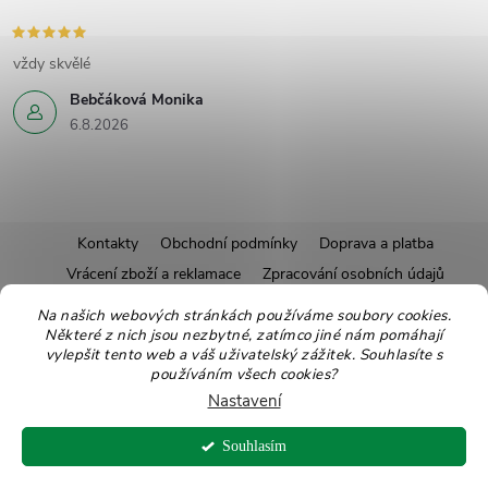
vždy skvělé
Bebčáková Monika
6.8.2026
Z
Kontakty
Obchodní podmínky
Doprava a platba
Vrácení zboží a reklamace
Zpracování osobních údajů
á
Pravidla soutěží
Affiliate program
Recepty
Na našich webových stránkách používáme soubory cookies.
Některé z nich jsou nezbytné, zatímco jiné nám pomáhají
Pro nové dodavatele
Ekologické balení
Moje objednávka
p
vylepšit tento web a váš uživatelský zážitek. Souhlasíte s
používáním všech cookies?
a
Nastavení
Copyright 2026
Zdravoslav
. Všechna práva vyhrazena.
Upravit nastavení
t
Souhlasím
cookies