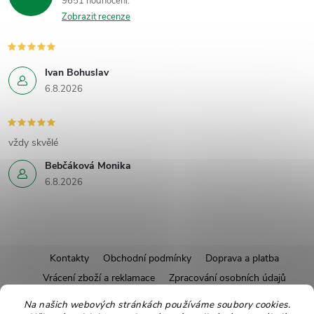
9651 hodnocení
Zobrazit recenze
Ivan Bohuslav
6.8.2026
vždy skvělé
Bebčáková Monika
6.8.2026
Z
Kontakty
Obchodní podmínky
Doprava a platba
Vrácení zboží a reklamace
Zpracování osobních údajů
á
Pravidla soutěží
Affiliate program
Recepty
Na našich webových stránkách používáme soubory cookies.