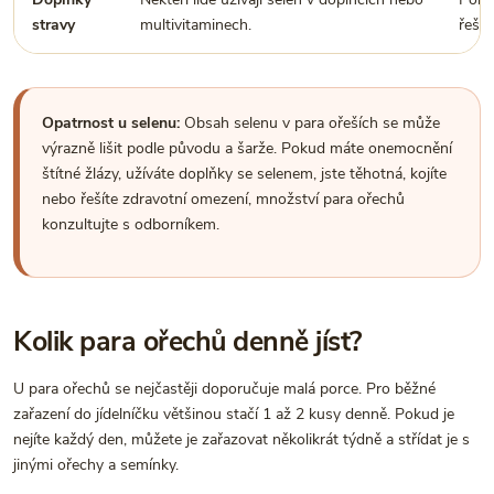
stravy
multivitaminech.
řešte
Opatrnost u selenu:
Obsah selenu v para ořeších se může
výrazně lišit podle původu a šarže. Pokud máte onemocnění
štítné žlázy, užíváte doplňky se selenem, jste těhotná, kojíte
nebo řešíte zdravotní omezení, množství para ořechů
konzultujte s odborníkem.
Kolik para ořechů denně jíst?
U para ořechů se nejčastěji doporučuje malá porce. Pro běžné
zařazení do jídelníčku většinou stačí 1 až 2 kusy denně. Pokud je
nejíte každý den, můžete je zařazovat několikrát týdně a střídat je s
jinými ořechy a semínky.