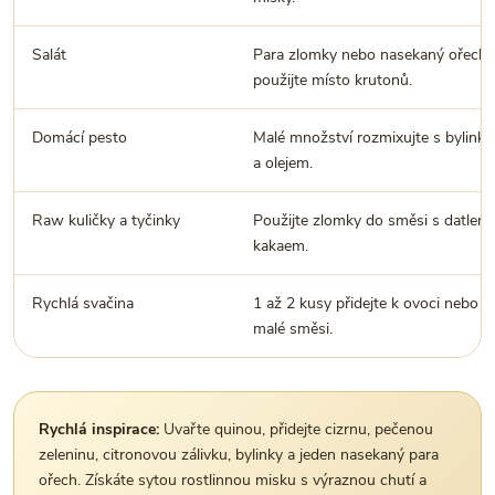
Salát
Para zlomky nebo nasekaný ořech
použijte místo krutonů.
Domácí pesto
Malé množství rozmixujte s bylink
a olejem.
Raw kuličky a tyčinky
Použijte zlomky do směsi s datlemi
kakaem.
Rychlá svačina
1 až 2 kusy přidejte k ovoci nebo d
malé směsi.
Rychlá inspirace:
Uvařte quinou, přidejte cizrnu, pečenou
zeleninu, citronovou zálivku, bylinky a jeden nasekaný para
ořech. Získáte sytou rostlinnou misku s výraznou chutí a