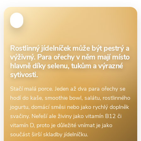
Rostlinný jídelníček může být pestrý a
výživný. Para ořechy v něm mají místo
hlavně díky selenu, tukům a výrazné
sytivosti.
Stačí malá porce. Jeden až dva para ořechy se
hodí do kaše, smoothie bowl, salátu, rostlinného
jogurtu, domácí směsi nebo jako rychlý doplněk
svačiny. Neřeší ale živiny jako vitamín B12 či
vitamín D, proto je důležité vnímat je jako
součást širší skladby jídelníčku.