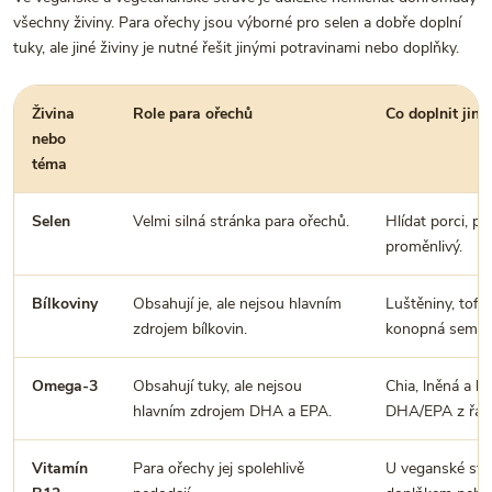
všechny živiny. Para ořechy jsou výborné pro selen a dobře doplní
tuky, ale jiné živiny je nutné řešit jinými potravinami nebo doplňky.
Živina
Role para ořechů
Co doplnit jind
nebo
téma
Selen
Velmi silná stránka para ořechů.
Hlídat porci, p
proměnlivý.
Bílkoviny
Obsahují je, ale nejsou hlavním
Luštěniny, tofu
zdrojem bílkovin.
konopná semín
Omega-3
Obsahují tuky, ale nejsou
Chia, lněná a k
hlavním zdrojem DHA a EPA.
DHA/EPA z řas 
Vitamín
Para ořechy jej spolehlivě
U veganské str