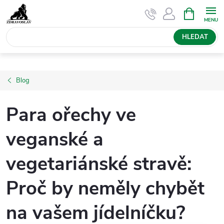
Přejít
NÁKUPNÍ
KOŠÍK
na
obsah
HLEDAT
Blog
Para ořechy ve
veganské a
vegetariánské stravě:
Proč by neměly chybět
na vašem jídelníčku?