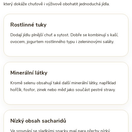
který dokáže chuťově i výživově obohatit jednoduchá jídla.
Rostlinné tuky
Dodají jídlu plnější chuť a sytost. Dobře se kombinují s kaší,
ovocem, jogurtem rostlinného typu i zeleninovými saláty.
Minerální látky
Kromě selenu obsahují také další minerální látky, například
hořčík, fosfor, zinek nebo měď jako součást pestré stravy.
Nízký obsah sacharidů
Ve srovnání se sladkými snacky mají para ořechy nízký