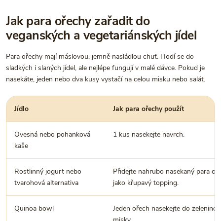
Jak para ořechy zařadit do
veganských a vegetariánských jídel
Para ořechy mají máslovou, jemně nasládlou chuť. Hodí se do
sladkých i slaných jídel, ale nejlépe fungují v malé dávce. Pokud je
nasekáte, jeden nebo dva kusy vystačí na celou misku nebo salát.
Jídlo
Jak para ořechy použít
Ovesná nebo pohanková
1 kus nasekejte navrch.
kaše
Rostlinný jogurt nebo
Přidejte nahrubo nasekaný para oř
tvarohová alternativa
jako křupavý topping.
Quinoa bowl
Jeden ořech nasekejte do zeleninov
misky.