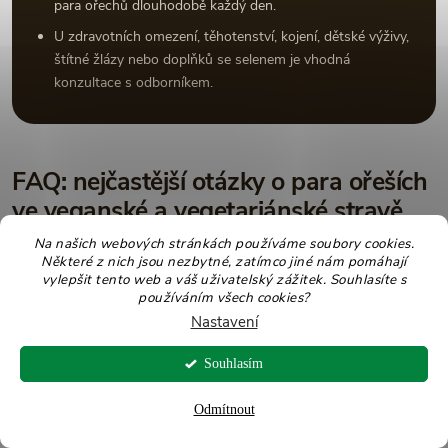
para ořechů dlouhodobě každý den.
U zdravotních omezení, těhotenství, kojení, dětské výživy,
štítné žlázy nebo doplňků se selenem je vhodná
konzultace s odborníkem.
FAQ: nejčastější otázky o para ořeších
ve veganské a vegetariánské stravě
Na našich webových stránkách používáme soubory cookies.
Některé z nich jsou nezbytné, zatímco jiné nám pomáhají
Jsou para ořechy vhodné pro vegany?
vylepšit tento web a váš uživatelský zážitek. Souhlasíte s
používáním všech cookies?
Ano, para ořechy jsou rostlinná potravina a do veganské
Nastavení
stravy se hodí jako zdroj selenu, tuků a dalších minerálních
látek. Důležitá je ale malá porce.
Souhlasím
Odmítnout
Kolik para ořechů denně jíst?