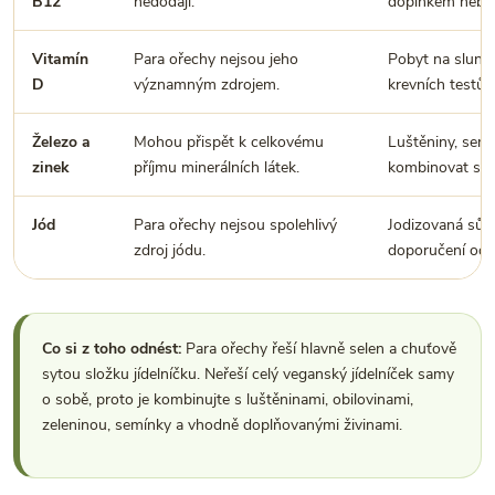
B12
nedodají.
doplňkem nebo 
Vitamín
Para ořechy nejsou jeho
Pobyt na slunci
D
významným zdrojem.
krevních testů 
Železo a
Mohou přispět k celkovému
Luštěniny, semí
zinek
příjmu minerálních látek.
kombinovat s v
Jód
Para ořechy nejsou spolehlivý
Jodizovaná sůl, 
zdroj jódu.
doporučení odb
Co si z toho odnést:
Para ořechy řeší hlavně selen a chuťově
sytou složku jídelníčku. Neřeší celý veganský jídelníček samy
o sobě, proto je kombinujte s luštěninami, obilovinami,
zeleninou, semínky a vhodně doplňovanými živinami.