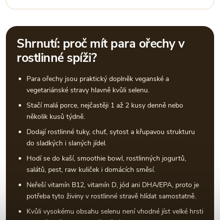
Shrnutí: proč mít para ořechy v
rostlinné spíži?
Para ořechy jsou praktický doplněk veganské a
vegetariánské stravy hlavně kvůli selenu.
Stačí malá porce, nejčastěji 1 až 2 kusy denně nebo
několik kusů týdně.
Dodají rostlinné tuky, chuť, sytost a křupavou strukturu
do sladkých i slaných jídel.
Hodí se do kaší, smoothie bowl, rostlinných jogurtů,
salátů, pest, raw kuliček i domácích směsí.
Neřeší vitamín B12, vitamín D, jód ani DHA/EPA, proto je
potřeba tyto živiny v rostlinné stravě hlídat samostatně.
Kvůli vysokému obsahu selenu není vhodné jíst velké hrsti