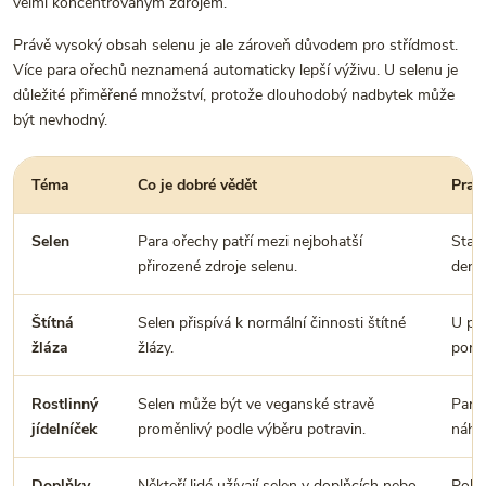
velmi koncentrovaným zdrojem.
Právě vysoký obsah selenu je ale zároveň důvodem pro střídmost.
Více para ořechů neznamená automaticky lepší výživu. U selenu je
důležité přiměřené množství, protože dlouhodobý nadbytek může
být nevhodný.
Téma
Co je dobré vědět
Prak
Selen
Para ořechy patří mezi nejbohatší
Stačí
přirozené zdroje selenu.
den.
Štítná
Selen přispívá k normální činnosti štítné
U pot
žláza
žlázy.
poraď
Rostlinný
Selen může být ve veganské stravě
Para
jídelníček
proměnlivý podle výběru potravin.
náhra
Doplňky
Někteří lidé užívají selen v doplňcích nebo
Poku