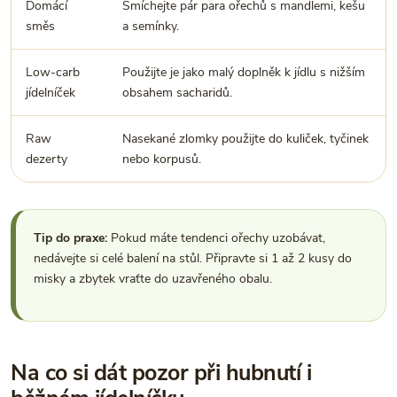
Domácí
Smíchejte pár para ořechů s mandlemi, kešu
směs
a semínky.
Low-carb
Použijte je jako malý doplněk k jídlu s nižším
jídelníček
obsahem sacharidů.
Raw
Nasekané zlomky použijte do kuliček, tyčinek
dezerty
nebo korpusů.
Tip do praxe:
Pokud máte tendenci ořechy uzobávat,
nedávejte si celé balení na stůl. Připravte si 1 až 2 kusy do
misky a zbytek vraťte do uzavřeného obalu.
Na co si dát pozor při hubnutí i