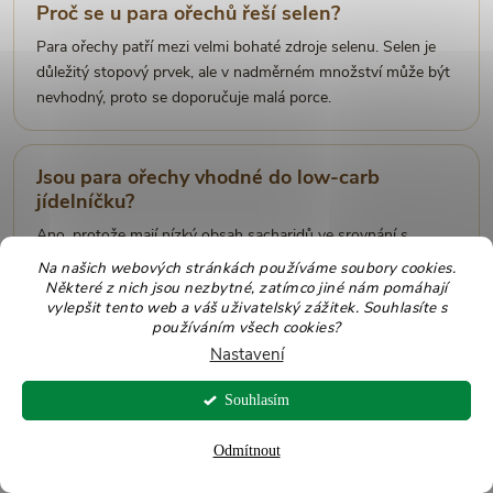
Proč se u para ořechů řeší selen?
Para ořechy patří mezi velmi bohaté zdroje selenu. Selen je
důležitý stopový prvek, ale v nadměrném množství může být
nevhodný, proto se doporučuje malá porce.
Jsou para ořechy vhodné do low-carb
jídelníčku?
Ano, protože mají nízký obsah sacharidů ve srovnání s
mnoha sladkými svačinami. I v low-carb jídelníčku je ale
Na našich webových stránkách používáme soubory cookies.
nutné hlídat energii a množství selenu.
Některé z nich jsou nezbytné, zatímco jiné nám pomáhají
vylepšit tento web a váš uživatelský zážitek. Souhlasíte s
používáním všech cookies?
Nastavení
Je lepší celé para ořechy, nebo zlomky?
Celé para ořechy se dobře dávkují jako 1 až 2 kusy. Zlomky
Souhlasím
jsou praktické do kaší, salátů, granoly, pečení a raw dezertů.
Odmítnout