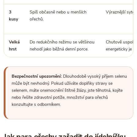
3
Spíš občasně nebo u menších
Výraznější sytos
kusy
ořechů.
Velká
Do redukčního režimu se většinou
Chuťově uspokojí
hrst
nehodí jako běžná denní porce.
energeticky je v
Bezpečnostní upozornění:
Dlouhodobě vysoký příjem selenu
může být nevhodný. Pokud užíváte doplňky stravy se
selenem, máte onemocnění štítné žlázy, jste těhotná, kojíte
nebo řešíte zdravotní potíže, množství para ořechů
konzultujte s odborníkem.
Jak para ořechy zařadit do jídelníčku