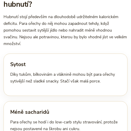
hubnutí?
Hubnutí stojí především na dlouhodobě udržitelném kalorickém
deficitu. Para ořechy do něj mohou zapadnout tehdy, když
pomohou sestavit sytější jídlo nebo nahradit méně vhodnou
svačinu. Nejsou ale potravinou, kterou by bylo vhodné jíst ve velkém
množství.
Sytost
Díky tukům, bílkovinám a vláknině mohou být para ořechy
sytivější než sladké snacky. Stačí však malá porce.
Méně sacharidů
Para ořechy se hodí i do low-carb stylu stravování, protože
nejsou postavené na škrobu ani cukru.