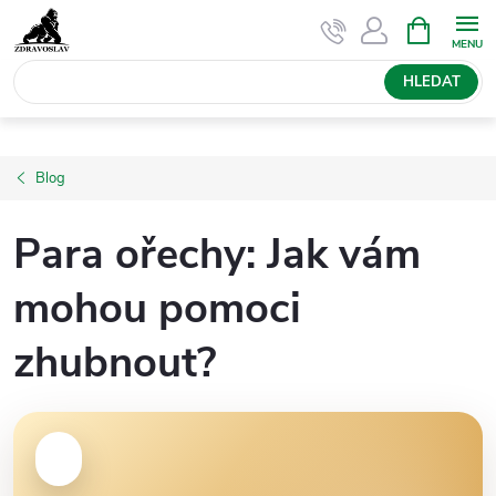
Přejít
NÁKUPNÍ
KOŠÍK
na
obsah
HLEDAT
Blog
Para ořechy: Jak vám
mohou pomoci
zhubnout?