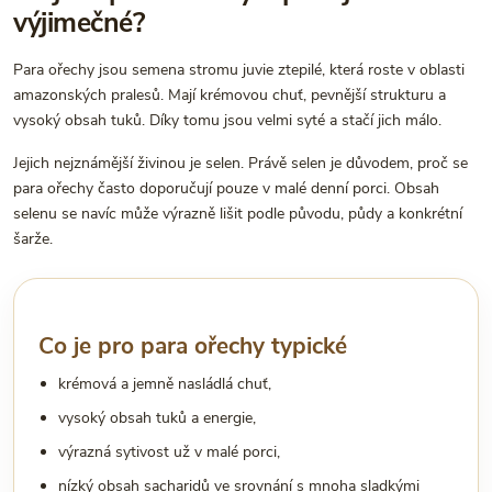
výjimečné?
Para ořechy jsou semena stromu juvie ztepilé, která roste v oblasti
amazonských pralesů. Mají krémovou chuť, pevnější strukturu a
vysoký obsah tuků. Díky tomu jsou velmi syté a stačí jich málo.
Jejich nejznámější živinou je selen. Právě selen je důvodem, proč se
para ořechy často doporučují pouze v malé denní porci. Obsah
selenu se navíc může výrazně lišit podle původu, půdy a konkrétní
šarže.
Co je pro para ořechy typické
krémová a jemně nasládlá chuť,
vysoký obsah tuků a energie,
výrazná sytivost už v malé porci,
nízký obsah sacharidů ve srovnání s mnoha sladkými