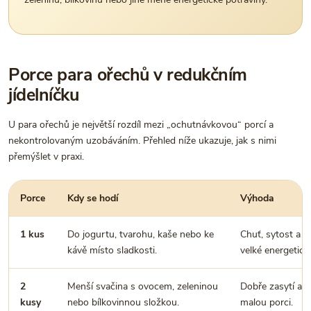
Porce para ořechů v redukčním
jídelníčku
U para ořechů je největší rozdíl mezi „ochutnávkovou“ porcí a
nekontrolovaným uzobáváním. Přehled níže ukazuje, jak s nimi
přemýšlet v praxi.
Porce
Kdy se hodí
Výhoda
1 kus
Do jogurtu, tvarohu, kaše nebo ke
Chuť, sytost a s
kávě místo sladkosti.
velké energetick
2
Menší svačina s ovocem, zeleninou
Dobře zasytí a st
kusy
nebo bílkovinnou složkou.
malou porci.