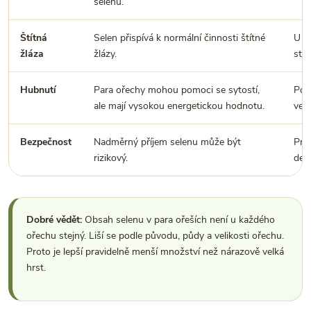
selenu.
Štítná
Selen přispívá k normální činnosti štítné
U p
žláza
žlázy.
stra
Hubnutí
Para ořechy mohou pomoci se sytostí,
Použ
ale mají vysokou energetickou hodnotu.
vel
Bezpečnost
Nadměrný příjem selenu může být
Pro 
rizikový.
den
Dobré vědět:
Obsah selenu v para ořeších není u každého
ořechu stejný. Liší se podle původu, půdy a velikosti ořechu.
Proto je lepší pravidelně menší množství než nárazově velká
hrst.