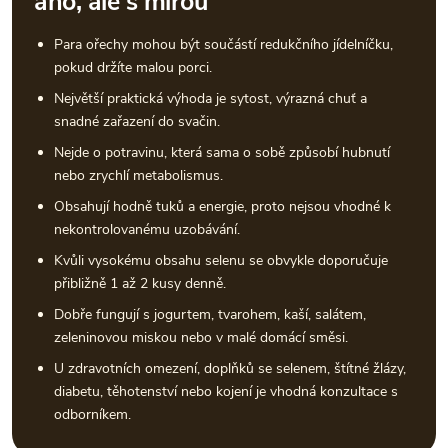
ano, ale s mírou
Para ořechy mohou být součástí redukčního jídelníčku,
pokud držíte malou porci.
Největší praktická výhoda je sytost, výrazná chuť a
snadné zařazení do svačin.
Nejde o potravinu, která sama o sobě způsobí hubnutí
nebo zrychlí metabolismus.
Obsahují hodně tuků a energie, proto nejsou vhodné k
nekontrolovanému uzobávání.
Kvůli vysokému obsahu selenu se obvykle doporučuje
přibližně 1 až 2 kusy denně.
Dobře fungují s jogurtem, tvarohem, kaší, salátem,
zeleninovou miskou nebo v malé domácí směsi.
U zdravotních omezení, doplňků se selenem, štítné žlázy,
diabetu, těhotenství nebo kojení je vhodná konzultace s
odborníkem.