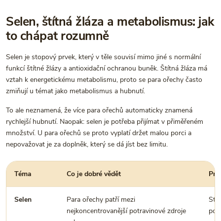
Selen, štítná žláza a metabolismus: jak
to chápat rozumně
Selen je stopový prvek, který v těle souvisí mimo jiné s normální
funkcí štítné žlázy a antioxidační ochranou buněk. Štítná žláza má
vztah k energetickému metabolismu, proto se para ořechy často
zmiňují u témat jako metabolismus a hubnutí.
To ale neznamená, že více para ořechů automaticky znamená
rychlejší hubnutí. Naopak: selen je potřeba přijímat v přiměřeném
množství. U para ořechů se proto vyplatí držet malou porci a
nepovažovat je za doplněk, který se dá jíst bez limitu.
Téma
Co je dobré vědět
Pra
Selen
Para ořechy patří mezi
Stač
nejkoncentrovanější potravinové zdroje
por