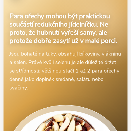
Para ořechy mohou být praktickou
součástí redukčního jídelníčku. Ne
proto, že hubnutí vyřeší samy, ale
protože dobře zasytí už v malé porci.
Jsou bohaté na tuky, obsahují bílkoviny, vlákninu
a selen. Právě kvůli selenu je ale důležité držet
se střídmosti: většinou stačí 1 až 2 para ořechy
denně jako doplněk snídaně, salátu nebo
svačiny.