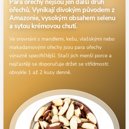
Para ořechy nejsou jen další druh
ořechů. Vynikají divokým původem z
Amazonie, vysokým obsahem selenu
a sytou krémovou chutí.
Ve srovnání s mandlemi, kešu, vlašskými nebo
makadamovými ořechy jsou para ořechy
výrazně specifičtější. Stačí jich menší porce a
nejčastěji se doporučuje držet se střídmosti:
obvykle 1 až 2 kusy denně.