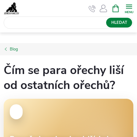
Přejít
NÁKUPNÍ
KOŠÍK
na
obsah
HLEDAT
Blog
Čím se para ořechy liší
od ostatních ořechů?