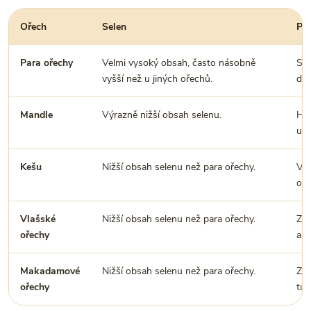
Ořech
Selen
Pr
Para ořechy
Velmi vysoký obsah, často násobně
Sta
vyšší než u jiných ořechů.
dop
Mandle
Výrazně nižší obsah selenu.
Hod
uni
Kešu
Nižší obsah selenu než para ořechy.
Vyn
omá
Vlašské
Nižší obsah selenu než para ořechy.
Zaj
ořechy
a v
Makadamové
Nižší obsah selenu než para ořechy.
Zná
ořechy
tuk