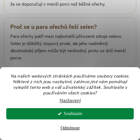
že se doporučují v menší porci než běžné ořechy.
Proč se u para ořechů řeší selen?
Para ořechy patří mezi nejbohatší přirozené zdroje selenu.
Selen je důležitý stopový prvek, ale jeho nadměrný
dlouhodobý příjem může být nevhodný, proto se drží menší
porce.
Na našich webových stránkách používáme soubory cookies.
Kolik para ořechů denně je vhodné?
Některé z nich jsou nezbytné, zatímco jiné nám pomáhají
vylepšit tento web a váš uživatelský zážitek. Souhlasíte s
Pro běžné zařazení do jídelníčku se často doporučuje
používáním všech cookies?
přibližně 1 až 2 kusy denně. U velkých ořechů, doplňků se
Nastavení
selenem nebo zdravotních omezení je vhodná větší
opatrnost.
Souhlasím
Odmítnout
Jsou para ořechy vhodné při low-carb nebo