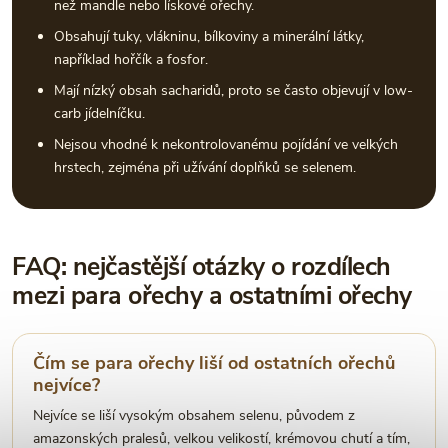
než mandle nebo lískové ořechy.
Obsahují tuky, vlákninu, bílkoviny a minerální látky,
například hořčík a fosfor.
Mají nízký obsah sacharidů, proto se často objevují v low-
carb jídelníčku.
Nejsou vhodné k nekontrolovanému pojídání ve velkých
hrstech, zejména při užívání doplňků se selenem.
FAQ: nejčastější otázky o rozdílech
mezi para ořechy a ostatními ořechy
Čím se para ořechy liší od ostatních ořechů
nejvíce?
Nejvíce se liší vysokým obsahem selenu, původem z
amazonských pralesů, velkou velikostí, krémovou chutí a tím,