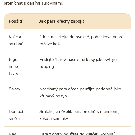
promíchat s dalšími surovinami.
Použití
Jak para ořechy zapojit
Kaše a
1 kus nasekejte do ovesné, pohankové nebo
snídaně
rýžové kaše.
Jogurt
Přidejte 1 až 2 nasekané kusy jako sytější
nebo
topping.
tvaroh
Saláty
Nasekaný para ořech použijte podobně jako
křupavý posyp.
Domácí
Smíchejte několik para ořechů s mandlemi,
směsi
kešu a semínky.
Raw
Para zlomky použijte do kuliček, korpusů,