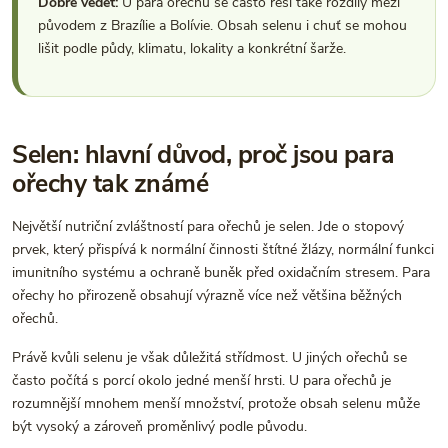
Dobré vědět:
U para ořechů se často řeší také rozdíly mezi
původem z Brazílie a Bolívie. Obsah selenu i chuť se mohou
lišit podle půdy, klimatu, lokality a konkrétní šarže.
Selen: hlavní důvod, proč jsou para
ořechy tak známé
Největší nutriční zvláštností para ořechů je selen. Jde o stopový
prvek, který přispívá k normální činnosti štítné žlázy, normální funkci
imunitního systému a ochraně buněk před oxidačním stresem. Para
ořechy ho přirozeně obsahují výrazně více než většina běžných
ořechů.
Právě kvůli selenu je však důležitá střídmost. U jiných ořechů se
často počítá s porcí okolo jedné menší hrsti. U para ořechů je
rozumnější mnohem menší množství, protože obsah selenu může
být vysoký a zároveň proměnlivý podle původu.