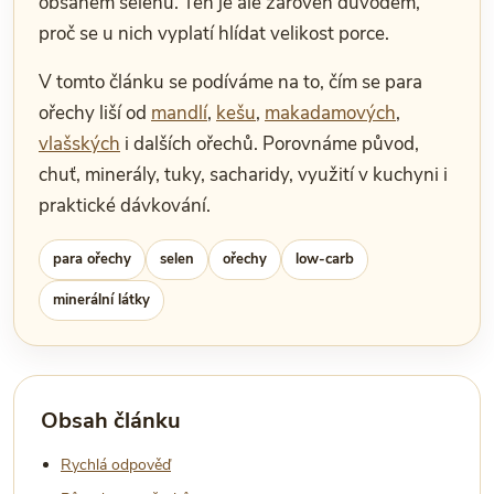
obsahem selenu. Ten je ale zároveň důvodem,
proč se u nich vyplatí hlídat velikost porce.
V tomto článku se podíváme na to, čím se para
ořechy liší od
mandlí
,
kešu
,
makadamových
,
vlašských
i dalších ořechů. Porovnáme původ,
chuť, minerály, tuky, sacharidy, využití v kuchyni i
praktické dávkování.
para ořechy
selen
ořechy
low-carb
minerální látky
Obsah článku
Rychlá odpověď