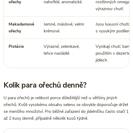
ořechy
nahořklé, aromatické.
rostlinných omega-
výraznou chutí.
Makadamové
Jemné, máslové, velmi
Jsou luxusní chuťov
ořechy
krémové.
s vysokým podílem 
Pistácie
Výrazné, zelenkavé,
Vynikají chutí, barvo
lehce nasládlé.
použitím v dezertech
jídlech.
Kolik para ořechů denně?
U para ořechů je velikost porce důležitější než u většiny jiných
ořechů. Kvůli vysokému obsahu selenu se obvykle doporučuje držet
se menšího množství. Pro běžné zařazení do jídelníčku často stačí 1
až 2 kusy denně, případně několik kusů týdně.