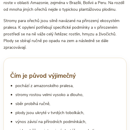
roste v oblasti Amazonie, zejména v Brazílii, Bolívii a Peru. Na rozdíl
od mnoha jiných ořechů nejde o typickou plantážovou plodinu.
Stromy para ořechů jsou silně navázané na přirozený ekosystém
pralesa. K opylení potřebují specifické podmínky a v přirozeném
prostředí se na ně váže celý řetězec rostlin, hmyzu a živočichů.
Plody se sbírají ručně po opadu na zem a následně se dále
zpracovávají.
Čím je původ výjimečný
pochází z amazonského pralesa,
stromy rostou velmi vysoko a dlouho,
sběr probíhá ručně,
plody jsou ukryté v tvrdých tobolkách,
výnos závisí na přírodních podmínkách,