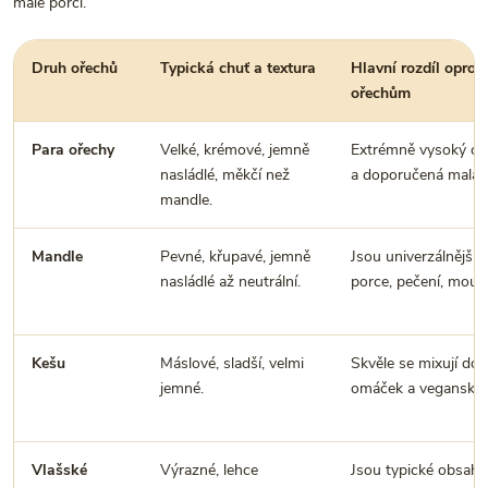
malé porci.
Druh ořechů
Typická chuť a textura
Hlavní rozdíl oproti
ořechům
Para ořechy
Velké, krémové, jemně
Extrémně vysoký ob
nasládlé, měkčí než
a doporučená malá 
mandle.
Mandle
Pevné, křupavé, jemně
Jsou univerzálnější p
nasládlé až neutrální.
porce, pečení, mouk
Kešu
Máslové, sladší, velmi
Skvěle se mixují do
jemné.
omáček a veganskýc
Vlašské
Výrazné, lehce
Jsou typické obsah