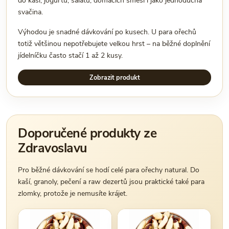
do kaší, jogurtů, salátů, domácích směsí i jako jednoduchá
svačina.
Výhodou je snadné dávkování po kusech. U para ořechů
totiž většinou nepotřebujete velkou hrst – na běžné doplnění
jídelníčku často stačí 1 až 2 kusy.
Zobrazit produkt
Doporučené produkty ze
Zdravoslavu
Pro běžné dávkování se hodí celé para ořechy natural. Do
kaší, granoly, pečení a raw dezertů jsou praktické také para
zlomky, protože je nemusíte krájet.