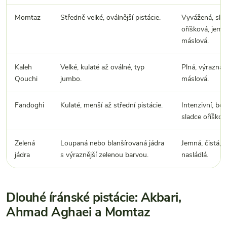
Momtaz
Středně velké, oválnější pistácie.
Vyvážená, sla
oříšková, jemn
máslová.
Kaleh
Velké, kulaté až oválné, typ
Plná, výrazná,
Qouchi
jumbo.
máslová.
Fandoghi
Kulaté, menší až střední pistácie.
Intenzivní, boh
sladce oříškov
Zelená
Loupaná nebo blanšírovaná jádra
Jemná, čistá, l
jádra
s výraznější zelenou barvou.
nasládlá.
Dlouhé íránské pistácie: Akbari,
Ahmad Aghaei a Momtaz