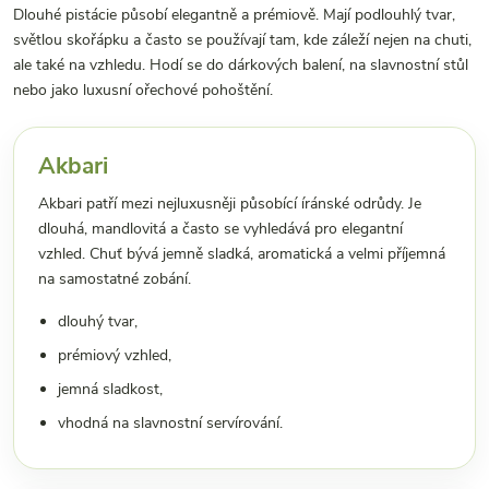
Dlouhé pistácie působí elegantně a prémiově. Mají podlouhlý tvar,
světlou skořápku a často se používají tam, kde záleží nejen na chuti,
ale také na vzhledu. Hodí se do dárkových balení, na slavnostní stůl
nebo jako luxusní ořechové pohoštění.
Akbari
Akbari patří mezi nejluxusněji působící íránské odrůdy. Je
dlouhá, mandlovitá a často se vyhledává pro elegantní
vzhled. Chuť bývá jemně sladká, aromatická a velmi příjemná
na samostatné zobání.
dlouhý tvar,
prémiový vzhled,
jemná sladkost,
vhodná na slavnostní servírování.