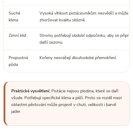
Suché
Vysoká vlhkost pistáciovníkům nesvědčí a může
klima
zhoršovat kvalitu sklizně.
Zimní klid
Stromy potřebují období odpočinku, aby se připrav
další sezonu.
Propustná
Kořeny nesnášejí dlouhodobé přemokření.
půda
Praktické vysvětlení:
Pistácie nejsou plodina, které se daří
všude. Potřebují specifické klima a péči. Proto se rozdíl mezi
oblastmi pěstování může projevit v chuti, velikosti i barvě
jader.