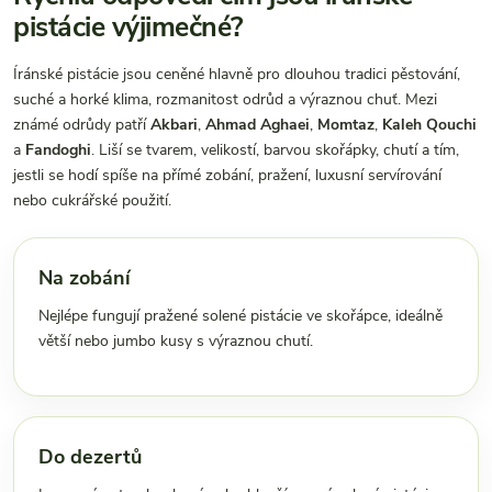
pistácie výjimečné?
Íránské pistácie jsou ceněné hlavně pro dlouhou tradici pěstování,
suché a horké klima, rozmanitost odrůd a výraznou chuť. Mezi
známé odrůdy patří
Akbari
,
Ahmad Aghaei
,
Momtaz
,
Kaleh Qouchi
a
Fandoghi
. Liší se tvarem, velikostí, barvou skořápky, chutí a tím,
jestli se hodí spíše na přímé zobání, pražení, luxusní servírování
nebo cukrářské použití.
Na zobání
Nejlépe fungují pražené solené pistácie ve skořápce, ideálně
větší nebo jumbo kusy s výraznou chutí.
Do dezertů