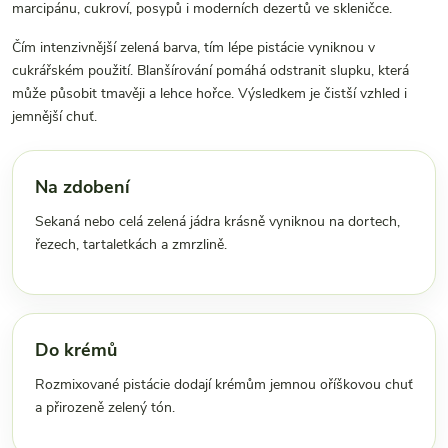
marcipánu, cukroví, posypů i moderních dezertů ve skleničce.
Čím intenzivnější zelená barva, tím lépe pistácie vyniknou v
cukrářském použití. Blanšírování pomáhá odstranit slupku, která
může působit tmavěji a lehce hořce. Výsledkem je čistší vzhled i
jemnější chuť.
Na zdobení
Sekaná nebo celá zelená jádra krásně vyniknou na dortech,
řezech, tartaletkách a zmrzlině.
Do krémů
Rozmixované pistácie dodají krémům jemnou oříškovou chuť
a přirozeně zelený tón.