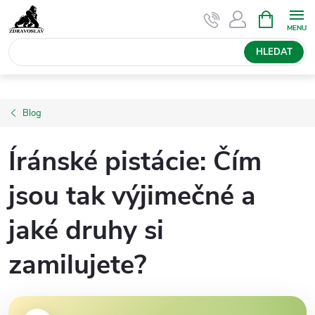
Přejít
NÁKUPNÍ
KOŠÍK
na
obsah
HLEDAT
Blog
Íránské pistácie: Čím
jsou tak výjimečné a
jaké druhy si
zamilujete?