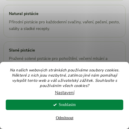
Natural pistácie
Přírodní pistácie pro každodenní svačiny, vaření, pečení, pesto,
saláty a sladké recepty.
Slané pistácie
Pražené solené pistácie pro pohoštění, večerní mlsání a
křupavý snack k nápojům.
Na našich webových stránkách používáme soubory cookies.
Některé z nich jsou nezbytné, zatímco jiné nám pomáhají
vylepšit tento web a váš uživatelský zážitek. Souhlasíte s
používáním všech cookies?
Produkty z pistácií
Nastavení
Pistáciové krémy, mouky, sekané pistácie a další produkty
vhodné do dezertů i pečení.
Souhlasím
Odmítnout
Zdravé pečení