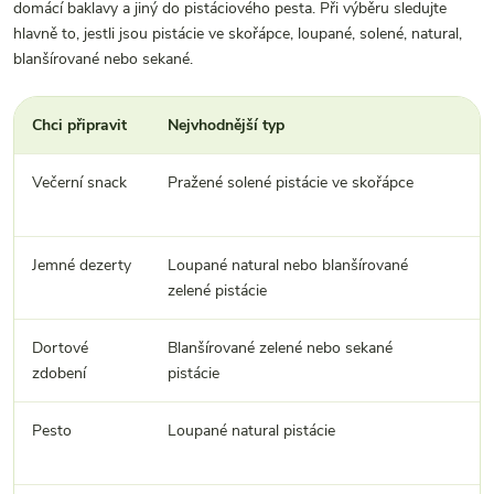
domácí baklavy a jiný do pistáciového pesta. Při výběru sledujte
hlavně to, jestli jsou pistácie ve skořápce, loupané, solené, natural,
blanšírované nebo sekané.
Chci připravit
Nejvhodnější typ
P
Večerní snack
Pražené solené pistácie ve skořápce
M
n
Jemné dezerty
Loupané natural nebo blanšírované
N
zelené pistácie
mi
Dortové
Blanšírované zelené nebo sekané
V
zdobení
pistácie
Pesto
Loupané natural pistácie
B
p