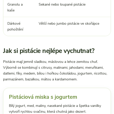
Granolu a
Sekané nebo loupané pistácie
S
kaše
po
Dárkové
Větší nebo jumbo pistácie ve skořápce
P
pohoštění
Jak si pistácie nejlépe vychutnat?
Pistácie mají jemně sladkou, máslovou a lehce zemitou chuť.
Výborně se kombinují s citrusy, malinami, jahodami, meruňkami,
datlemi, fíky, medem, bílou i hořkou čokoládou, jogurtem, ricottou,
parmazánem, bazalkou, mátou a kardamomem.
Pistáciová miska s jogurtem
Bílý jogurt, med, maliny, nasekané pistácie a špetka vanilky
vytvoří rychlou svačinu, která chutná jako dezert.