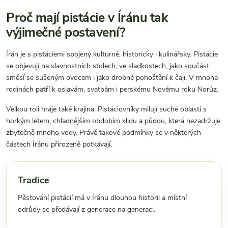
Proč mají pistácie v Íránu tak
výjimečné postavení?
Írán je s pistáciemi spojený kulturně, historicky i kulinářsky. Pistácie
se objevují na slavnostních stolech, ve sladkostech, jako součást
směsí se sušeným ovocem i jako drobné pohoštění k čaji. V mnoha
rodinách patří k oslavám, svatbám i perskému Novému roku Norúz.
Velkou roli hraje také krajina. Pistáciovníky milují suché oblasti s
horkým létem, chladnějším obdobím klidu a půdou, která nezadržuje
zbytečně mnoho vody. Právě takové podmínky se v některých
částech Íránu přirozeně potkávají.
Tradice
Pěstování pistácií má v Íránu dlouhou historii a místní
odrůdy se předávají z generace na generaci.