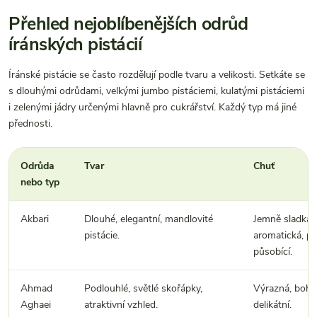
Přehled nejoblíbenějších odrůd
íránských pistácií
Íránské pistácie se často rozdělují podle tvaru a velikosti. Setkáte se
s dlouhými odrůdami, velkými jumbo pistáciemi, kulatými pistáciemi
i zelenými jádry určenými hlavně pro cukrářství. Každý typ má jiné
přednosti.
Odrůda
Tvar
Chuť
nebo typ
Akbari
Dlouhé, elegantní, mandlovité
Jemně sladká,
pistácie.
aromatická, p
působící.
Ahmad
Podlouhlé, světlé skořápky,
Výrazná, boha
Aghaei
atraktivní vzhled.
delikátní.