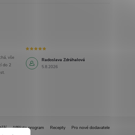
há, vše
Radoslava Zdráhalová
í do 2
5.8.2026
st.
těží
Affiliate program
Recepty
Pro nové dodavatele