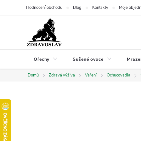
Přejít
Hodnocení obchodu
Blog
Kontakty
Moje objed
na
obsah
Ořechy
Sušené ovoce
Mraze
Domů
Zdravá výživa
Vaření
Ochucovadla