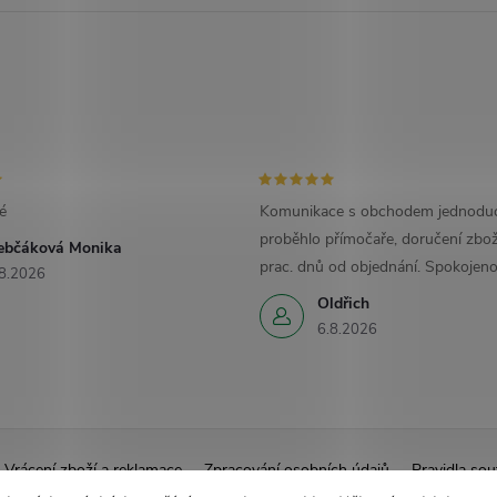
é
Komunikace s obchodem jednoduc
proběhlo přímočaře, doručení zbož
ebčáková Monika
prac. dnů od objednání. Spokojeno
8.2026
Oldřich
6.8.2026
Vrácení zboží a reklamace
Zpracování osobních údajů
Pravidla sou