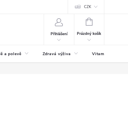
 podmínky a zpracování osobních údajů
Formulář pro odstoupení od sm
CZK
NÁKUPNÍ
KOŠÍK
Prázdný košík
Přihlášení
ě a polevě
Zdravá výživa
Vitamíny a doplň