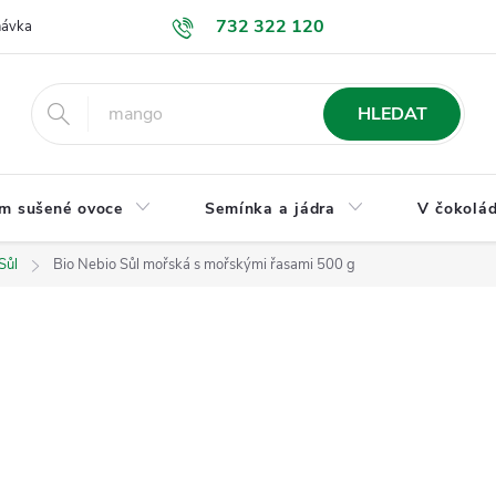
732 322 120
návka
GDPR a ochrana osobních údajů
Jak nakupovat
Obchodní
HLEDAT
m sušené ovoce
Semínka a jádra
V čokolád
Sůl
Bio Nebio Sůl mořská s mořskými řasami 500 g