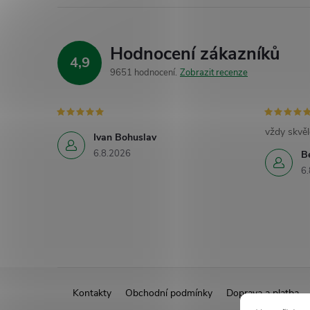
Hodnocení zákazníků
4,9
9651 hodnocení
Zobrazit recenze
vždy skvěl
Ivan Bohuslav
6.8.2026
B
6.
Z
Kontakty
Obchodní podmínky
Doprava a platba