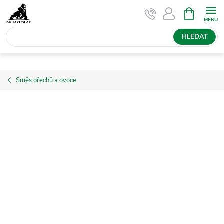
Přejít
NÁKUPNÍ
KOŠÍK
na
obsah
HLEDAT
Směs ořechů a ovoce