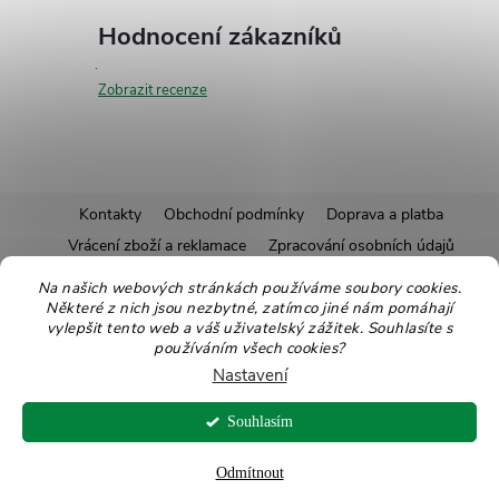
Hodnocení zákazníků
Zobrazit recenze
Z
Kontakty
Obchodní podmínky
Doprava a platba
Vrácení zboží a reklamace
Zpracování osobních údajů
á
Pravidla soutěží
Affiliate program
Recepty
Na našich webových stránkách používáme soubory cookies.
Některé z nich jsou nezbytné, zatímco jiné nám pomáhají
Pro nové dodavatele
Ekologické balení
Moje objednávka
p
vylepšit tento web a váš uživatelský zážitek. Souhlasíte s
používáním všech cookies?
a
Nastavení
Copyright 2026
Zdravoslav
. Všechna práva vyhrazena.
Upravit nastavení
t
Souhlasím
cookies
Vytvořil Shoptet
Odmítnout
í