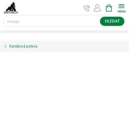
Přejít
NÁKUPNÍ
KOŠÍK
na
obsah
HLEDAT
Karobová poleva