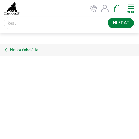
Přejít
NÁKUPNÍ
KOŠÍK
na
obsah
HLEDAT
Hořká čokoláda