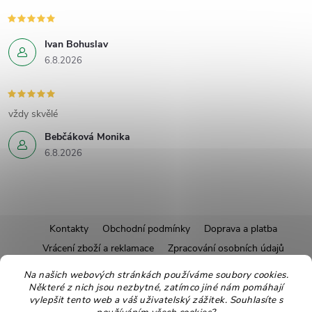
Ivan Bohuslav
6.8.2026
vždy skvělé
Bebčáková Monika
6.8.2026
Z
Kontakty
Obchodní podmínky
Doprava a platba
Vrácení zboží a reklamace
Zpracování osobních údajů
á
Pravidla soutěží
Affiliate program
Recepty
Na našich webových stránkách používáme soubory cookies.
Některé z nich jsou nezbytné, zatímco jiné nám pomáhají
Pro nové dodavatele
Ekologické balení
Moje objednávka
p
vylepšit tento web a váš uživatelský zážitek. Souhlasíte s